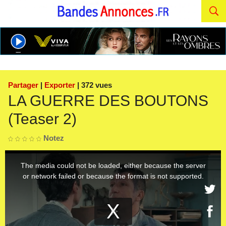
Partager
|
Exporter
| 372 vues
LA GUERRE DES BOUTONS
(Teaser 2)
Notez