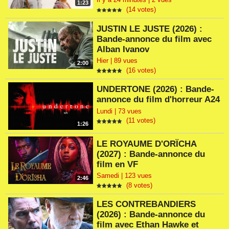
1:23
(14 votes)
JUSTIN LE JUSTE (2026) :
Bande-annonce du film avec
Alban Ivanov
Hier | 89 vues
2:00
(16 votes)
UNDERTONE (2026) : Bande-
annonce du film d'horreur A24
Lundi | 73 vues
(11 votes)
1:26
LE ROYAUME D'ORÏCHA
(2027) : Bande-annonce du
film en VF
Samedi | 123 vues
2:46
(8 votes)
LES CONTREBANDIERS
(2026) : Bande-annonce du
film avec Ethan Hawke et