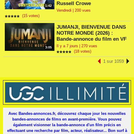
Russell Crowe
1:42
Vendredi | 200 vues
(15 votes)
JUMANJI, BIENVENUE DANS
NOTRE MONDE (2026) :
Bande-annonce du film en VF
Il y a 7 jours | 270 vues
3:05
(18 votes)
1 sur 1059
Avec Bandes-annonces.fr, découvrez chaque jour les nouvelles
bandes-annonces de films en avant-première. Vous pouvez
également visionner la bande-annonce d'un film précis en
effectuant une recherche par film, acteur, réalisateur... Bon surf à