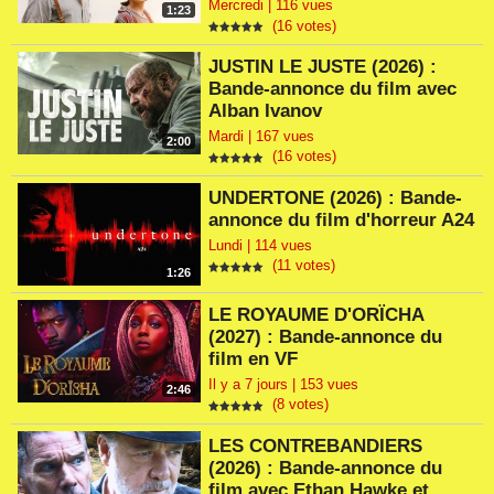
Mercredi | 116 vues
1:23
(16 votes)
JUSTIN LE JUSTE (2026) :
Bande-annonce du film avec
Alban Ivanov
Mardi | 167 vues
2:00
(16 votes)
UNDERTONE (2026) : Bande-
annonce du film d'horreur A24
Lundi | 114 vues
(11 votes)
1:26
LE ROYAUME D'ORÏCHA
(2027) : Bande-annonce du
film en VF
Il y a 7 jours | 153 vues
2:46
(8 votes)
LES CONTREBANDIERS
(2026) : Bande-annonce du
film avec Ethan Hawke et