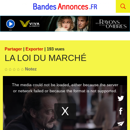
Partager
|
Exporter
| 193 vues
LA LOI DU MARCHÉ
Notez