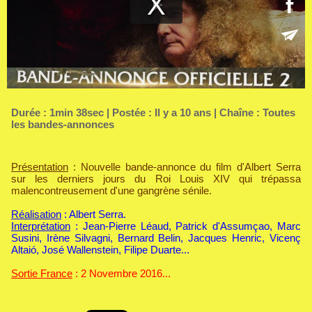
Durée : 1min 38sec | Postée : Il y a 10 ans | Chaîne :
Toutes
les bandes-annonces
Présentation
: Nouvelle bande-annonce du film d'Albert Serra
sur les derniers jours du Roi Louis XIV qui trépassa
malencontreusement d'une gangrène sénile.
Réalisation
: Albert Serra.
Interprétation
: Jean-Pierre Léaud, Patrick d'Assumçao, Marc
Susini, Irène Silvagni, Bernard Belin, Jacques Henric, Vicenç
Altaió, José Wallenstein, Filipe Duarte...
Sortie France
: 2 Novembre 2016...