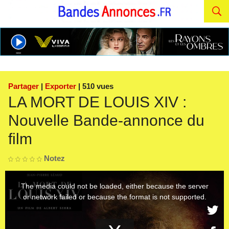
Partager
|
Exporter
| 510 vues
LA MORT DE LOUIS XIV :
Nouvelle Bande-annonce du
film
Notez