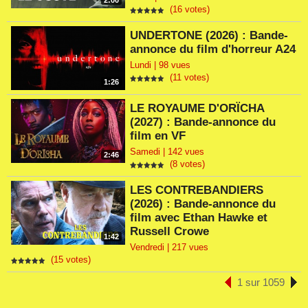
2:00
(16 votes)
UNDERTONE (2026) : Bande-
annonce du film d'horreur A24
Lundi | 98 vues
(11 votes)
1:26
LE ROYAUME D'ORÏCHA
(2027) : Bande-annonce du
film en VF
Samedi | 142 vues
2:46
(8 votes)
LES CONTREBANDIERS
(2026) : Bande-annonce du
film avec Ethan Hawke et
Russell Crowe
1:42
Vendredi | 217 vues
(15 votes)
1 sur 1059