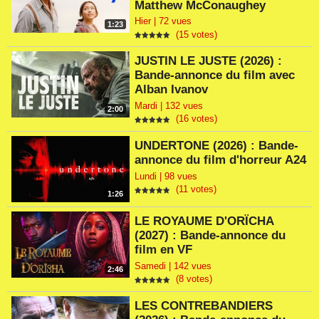
Matthew McConaughey
Hier | 72 vues
1:23
(15 votes)
JUSTIN LE JUSTE (2026) :
Bande-annonce du film avec
Alban Ivanov
Mardi | 132 vues
2:00
(16 votes)
UNDERTONE (2026) : Bande-
annonce du film d'horreur A24
Lundi | 98 vues
(11 votes)
1:26
LE ROYAUME D'ORÏCHA
(2027) : Bande-annonce du
film en VF
Samedi | 142 vues
2:46
(8 votes)
LES CONTREBANDIERS