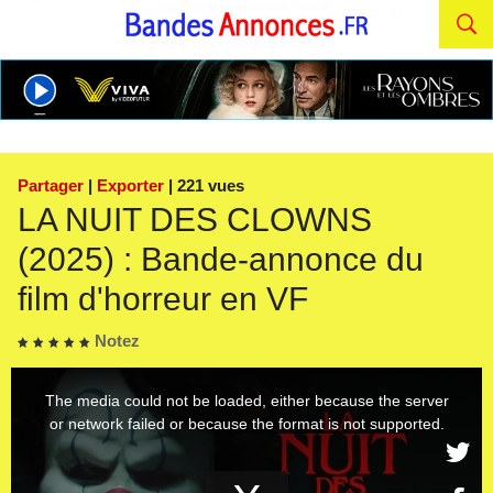
Partager
|
Exporter
| 221 vues
LA NUIT DES CLOWNS
(2025) : Bande-annonce du
film d'horreur en VF
Notez