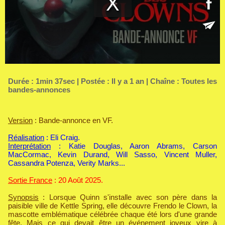
Durée : 1min 37sec | Postée : Il y a 1 an | Chaîne :
Toutes les
bandes-annonces
Version
: Bande-annonce en VF.
Réalisation
: Eli Craig.
Interprétation
: Katie Douglas, Aaron Abrams, Carson
MacCormac, Kevin Durand, Will Sasso, Vincent Muller,
Cassandra Potenza, Verity Marks...
Sortie France
: 20 Août 2025.
Synopsis
: Lorsque Quinn s'installe avec son père dans la
paisible ville de Kettle Spring, elle découvre Frendo le Clown, la
mascotte emblématique célébrée chaque été lors d'une grande
fête. Mais ce qui devait être un événement joyeux vire à