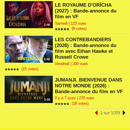
LE ROYAUME D'ORÏCHA
(2027) : Bande-annonce du
film en VF
Samedi | 123 vues
2:46
(8 votes)
LES CONTREBANDIERS
(2026) : Bande-annonce du
film avec Ethan Hawke et
Russell Crowe
1:42
Vendredi | 200 vues
(15 votes)
JUMANJI, BIENVENUE DANS
NOTRE MONDE (2026) :
Bande-annonce du film en VF
Il y a 7 jours | 270 vues
3:05
(18 votes)
1 sur 1059