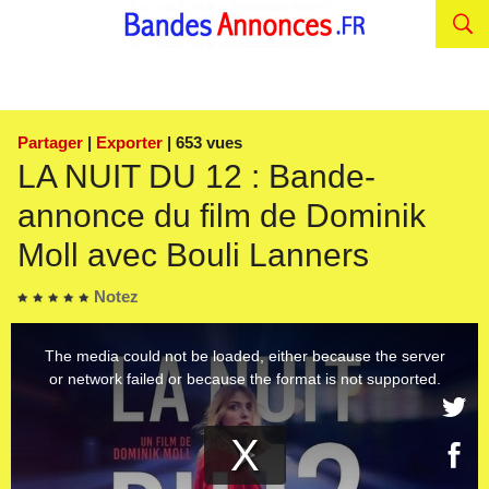
Partager
|
Exporter
| 653 vues
LA NUIT DU 12 : Bande-
annonce du film de Dominik
Moll avec Bouli Lanners
Notez