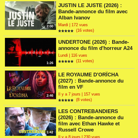
JUSTIN LE JUSTE (2026) :
Bande-annonce du film avec
Alban Ivanov
Mardi | 172 vues
2:00
(16 votes)
UNDERTONE (2026) : Bande-
annonce du film d'horreur A24
Lundi | 116 vues
(11 votes)
1:26
LE ROYAUME D'ORÏCHA
(2027) : Bande-annonce du
film en VF
Il y a 7 jours | 157 vues
2:46
(8 votes)
LES CONTREBANDIERS
(2026) : Bande-annonce du
film avec Ethan Hawke et
Russell Crowe
1:42
Il y a 8 jours | 230 vues