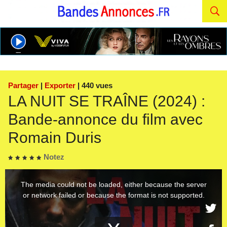
Partager
|
Exporter
| 440 vues
LA NUIT SE TRAÎNE (2024) :
Bande-annonce du film avec
Romain Duris
Notez