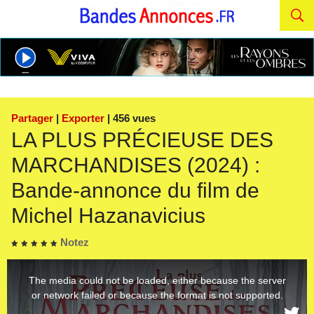
Partager
|
Exporter
| 456 vues
LA PLUS PRÉCIEUSE DES
MARCHANDISES (2024) :
Bande-annonce du film de
Michel Hazanavicius
Notez