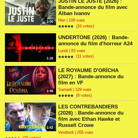
JUSTIN LE JUSTE (2026) :
Bande-annonce du film avec
Alban Ivanov
Hier | 108 vues
2:00
(16 votes)
UNDERTONE (2026) : Bande-
annonce du film d'horreur A24
Lundi | 83 vues
(11 votes)
1:26
LE ROYAUME D'ORÏCHA
(2027) : Bande-annonce du
film en VF
Samedi | 129 vues
2:46
(8 votes)
LES CONTREBANDIERS
(2026) : Bande-annonce du
film avec Ethan Hawke et
Russell Crowe
1:42
Vendredi | 205 vues
(15 votes)