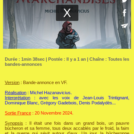
Durée : 1min 38sec | Postée : Il y a 1 an | Chaîne :
Toutes les
bandes-annonces
Version
: Bande-annonce en VF.
Réalisation
: Michel Hazanavicius.
Interprétation
: avec les voix de Jean-Louis Trintignant,
Dominique Blanc, Grégory Gadebois, Denis Podalydès...
Sortie France
: 20 Novembre 2024.
Synopsis
: Il était une fois dans un grand bois, un pauvre
bûcheron et sa femme, tous deux accablés par le froid, la faim
et la guerre qui sévit autour d'eux. Un jour, la bûcheronne