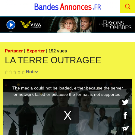
Partager
|
Exporter
| 192 vues
LA TERRE OUTRAGEE
Notez