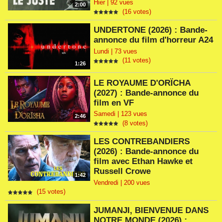
Hier | 92 vues
2:00
(16 votes)
UNDERTONE (2026) : Bande-
annonce du film d'horreur A24
Lundi | 73 vues
(11 votes)
1:26
LE ROYAUME D'ORÏCHA
(2027) : Bande-annonce du
film en VF
Samedi | 123 vues
2:46
(8 votes)
LES CONTREBANDIERS
(2026) : Bande-annonce du
film avec Ethan Hawke et
Russell Crowe
1:42
Vendredi | 200 vues
(15 votes)
JUMANJI, BIENVENUE DANS
NOTRE MONDE (2026) :