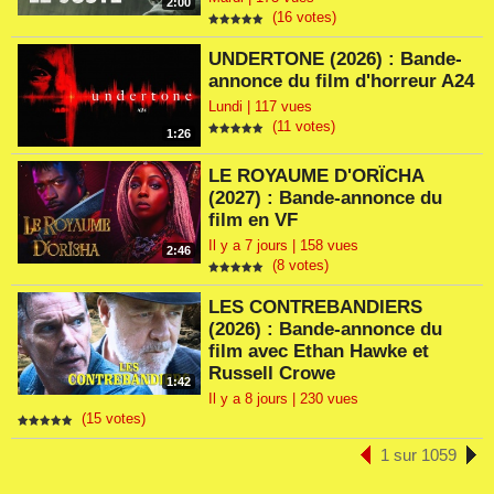
2:00
(16 votes)
UNDERTONE (2026) : Bande-
annonce du film d'horreur A24
Lundi | 117 vues
(11 votes)
1:26
LE ROYAUME D'ORÏCHA
(2027) : Bande-annonce du
film en VF
Il y a 7 jours | 158 vues
2:46
(8 votes)
LES CONTREBANDIERS
(2026) : Bande-annonce du
film avec Ethan Hawke et
Russell Crowe
1:42
Il y a 8 jours | 230 vues
(15 votes)
1 sur 1059