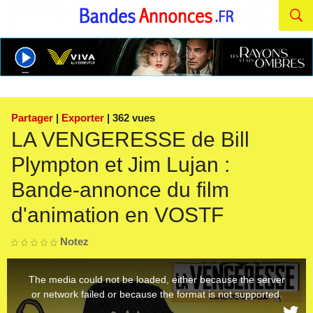
Partager
|
Exporter
| 362 vues
LA VENGERESSE de Bill
Plympton et Jim Lujan :
Bande-annonce du film
d'animation en VOSTF
Notez