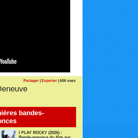
Partager
|
Exporter
| 606 vues
 Deneuve
ières bandes-
onces
I PLAY ROCKY (2026) :
Bande-annonce du film sur