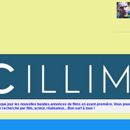
ue jour les nouvelles bandes-annonces de films en avant-première. Vous pouv
recherche par film, acteur, réalisateur... Bon surf à tous !