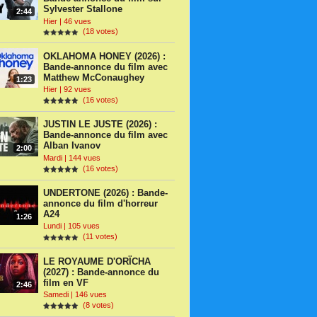
Sylvester Stallone
2:44
Hier | 46 vues
(18 votes)
OKLAHOMA HONEY (2026) :
Bande-annonce du film avec
Matthew McConaughey
1:23
Hier | 92 vues
(16 votes)
JUSTIN LE JUSTE (2026) :
Bande-annonce du film avec
Alban Ivanov
2:00
Mardi | 144 vues
(16 votes)
UNDERTONE (2026) : Bande-
annonce du film d'horreur
A24
1:26
Lundi | 105 vues
(11 votes)
LE ROYAUME D'ORÏCHA
(2027) : Bande-annonce du
film en VF
2:46
Samedi | 146 vues
(8 votes)