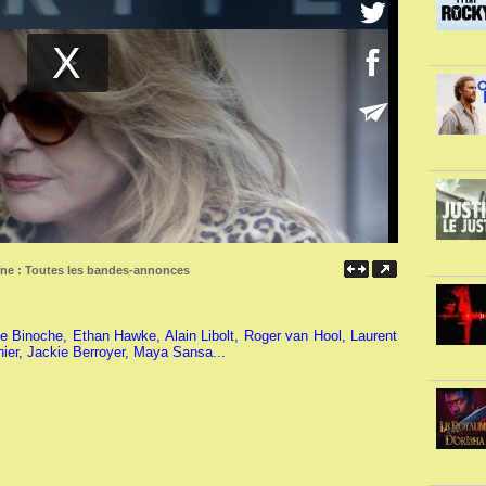
îne :
Toutes les bandes-annonces
te Binoche, Ethan Hawke, Alain Libolt, Roger van Hool, Laurent
nier, Jackie Berroyer, Maya Sansa...