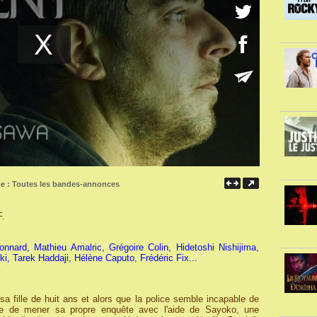
ne :
Toutes les bandes-annonces
F.
nard, Mathieu Amalric, Grégoire Colin, Hidetoshi Nishijima,
, Tarek Haddaji, Hélène Caputo, Frédéric Fix...
sa fille de huit ans et alors que la police semble incapable de
cide de mener sa propre enquête avec l'aide de Sayoko, une