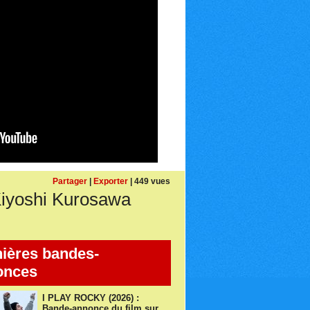
Partager
|
Exporter
| 449 vues
iyoshi Kurosawa
ières bandes-
onces
I PLAY ROCKY (2026) :
Bande-annonce du film sur