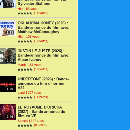
Sylvester Stallone
2:44
Hier | 53 vues
(18 votes)
OKLAHOMA HONEY (2026) :
Bande-annonce du film avec
Matthew McConaughey
1:23
Hier | 101 vues
(16 votes)
JUSTIN LE JUSTE (2026) :
Bande-annonce du film avec
Alban Ivanov
2:00
Mardi | 151 vues
(16 votes)
UNDERTONE (2026) : Bande-
annonce du film d'horreur
A24
1:26
Lundi | 107 vues
(11 votes)
LE ROYAUME D'ORÏCHA
(2027) : Bande-annonce du
film en VF
2:46
Samedi | 147 vues
(8 votes)