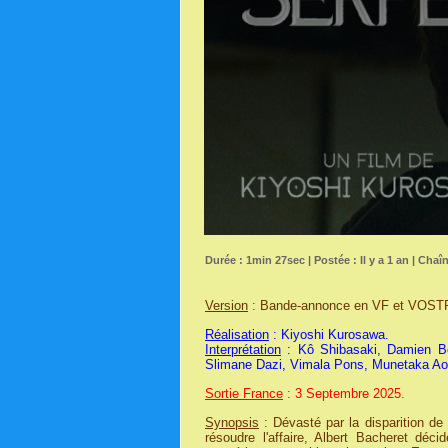
Durée : 1min 27sec | Postée : Il y a 1 an | Chaî
Version
: Bande-annonce en VF et VOST
Réalisation
: Kiyoshi Kurosawa.
Interprétation
: Kô Shibasaki, Damien Bon
Slimane Dazi, Vimala Pons, Munetaka Aoki
Sortie France
: 3 Septembre 2025.
Synopsis
: Dévasté par la disparition de 
résoudre l'affaire, Albert Bacheret dé