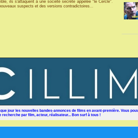
le, ils s'attaquent à une société secrète appelée "le Cercle".
nouveaux suspects et des versions contradictoires...
ue jour les nouvelles bandes-annonces de films en avant-première. Vous pouv
recherche par film, acteur, réalisateur... Bon surf à tous !