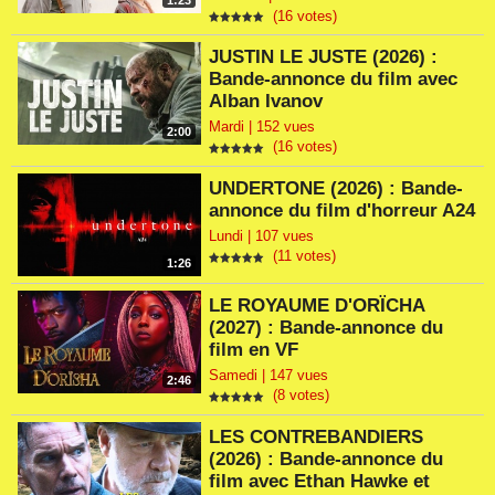
1:23
(16 votes)
JUSTIN LE JUSTE (2026) :
Bande-annonce du film avec
Alban Ivanov
Mardi | 152 vues
2:00
(16 votes)
UNDERTONE (2026) : Bande-
annonce du film d'horreur A24
Lundi | 107 vues
(11 votes)
1:26
LE ROYAUME D'ORÏCHA
(2027) : Bande-annonce du
film en VF
Samedi | 147 vues
2:46
(8 votes)
LES CONTREBANDIERS
(2026) : Bande-annonce du
film avec Ethan Hawke et