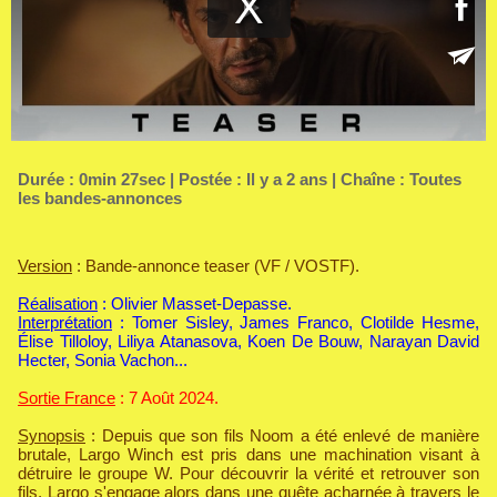
Durée : 0min 27sec | Postée : Il y a 2 ans | Chaîne :
Toutes
les bandes-annonces
Version
: Bande-annonce teaser (VF / VOSTF).
Réalisation
: Olivier Masset-Depasse.
Interprétation
: Tomer Sisley, James Franco, Clotilde Hesme,
Élise Tilloloy, Liliya Atanasova, Koen De Bouw, Narayan David
Hecter, Sonia Vachon...
Sortie France
: 7 Août 2024.
Synopsis
: Depuis que son fils Noom a été enlevé de manière
brutale, Largo Winch est pris dans une machination visant à
détruire le groupe W. Pour découvrir la vérité et retrouver son
fils, Largo s'engage alors dans une quête acharnée à travers le