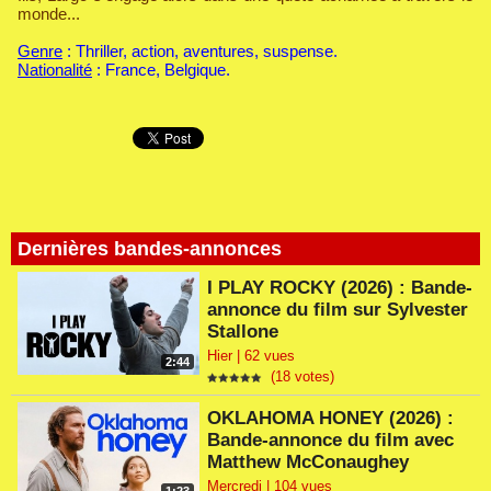
monde...
Genre
: Thriller, action, aventures, suspense.
Nationalité
: France, Belgique.
Dernières bandes-annonces
I PLAY ROCKY (2026) : Bande-
annonce du film sur Sylvester
Stallone
Hier | 62 vues
2:44
(18 votes)
OKLAHOMA HONEY (2026) :
Bande-annonce du film avec
Matthew McConaughey
Mercredi | 104 vues