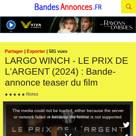
Partager
|
Exporter
| 581 vues
LARGO WINCH - LE PRIX DE
L'ARGENT (2024) : Bande-
annonce teaser du film
Notez