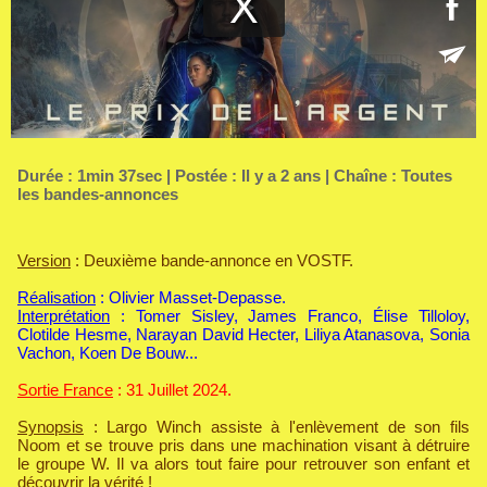
Durée : 1min 37sec | Postée : Il y a 2 ans | Chaîne :
Toutes
les bandes-annonces
Version
: Deuxième bande-annonce en VOSTF.
Réalisation
: Olivier Masset-Depasse.
Interprétation
: Tomer Sisley, James Franco, Élise Tilloloy,
Clotilde Hesme, Narayan David Hecter, Liliya Atanasova, Sonia
Vachon, Koen De Bouw...
Sortie France
: 31 Juillet 2024.
Synopsis
: Largo Winch assiste à l'enlèvement de son fils
Noom et se trouve pris dans une machination visant à détruire
le groupe W. Il va alors tout faire pour retrouver son enfant et
découvrir la vérité !