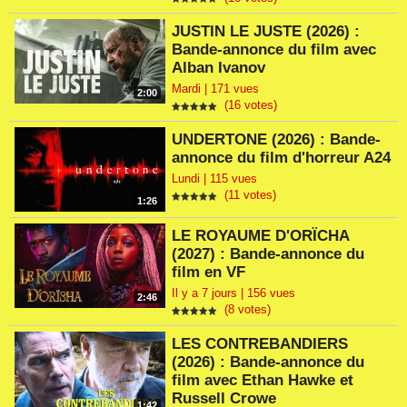
JUSTIN LE JUSTE (2026) :
Bande-annonce du film avec
Alban Ivanov
Mardi | 171 vues
2:00
(16 votes)
UNDERTONE (2026) : Bande-
annonce du film d'horreur A24
Lundi | 115 vues
(11 votes)
1:26
LE ROYAUME D'ORÏCHA
(2027) : Bande-annonce du
film en VF
Il y a 7 jours | 156 vues
2:46
(8 votes)
LES CONTREBANDIERS
(2026) : Bande-annonce du
film avec Ethan Hawke et
Russell Crowe
1:42