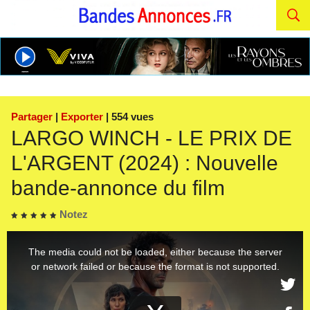
Partager
|
Exporter
| 554 vues
LARGO WINCH - LE PRIX DE
L'ARGENT (2024) : Nouvelle
bande-annonce du film
Notez