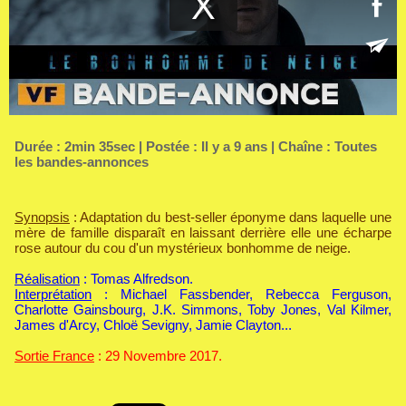
Durée : 2min 35sec | Postée : Il y a 9 ans | Chaîne :
Toutes
les bandes-annonces
Synopsis
: Adaptation du best-seller éponyme dans laquelle une
mère de famille disparaît en laissant derrière elle une écharpe
rose autour du cou d'un mystérieux bonhomme de neige.
Réalisation
: Tomas Alfredson.
Interprétation
: Michael Fassbender, Rebecca Ferguson,
Charlotte Gainsbourg, J.K. Simmons, Toby Jones, Val Kilmer,
James d'Arcy, Chloë Sevigny, Jamie Clayton...
Sortie France
: 29 Novembre 2017.