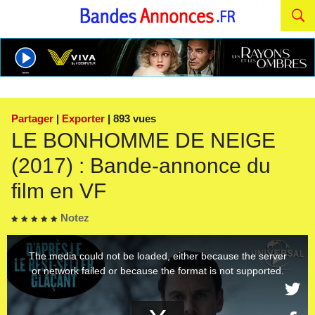
Partager
|
Exporter
| 893 vues
LE BONHOMME DE NEIGE
(2017) : Bande-annonce du
film en VF
Notez