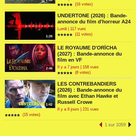
2:00
(16 votes)
UNDERTONE (2026) : Bande-
annonce du film d'horreur A24
Lundi | 117 vues
(11 votes)
1:26
LE ROYAUME D'ORÏCHA
(2027) : Bande-annonce du
film en VF
Il y a 7 jours | 158 vues
2:46
(8 votes)
LES CONTREBANDIERS
(2026) : Bande-annonce du
film avec Ethan Hawke et
Russell Crowe
1:42
Il y a 8 jours | 231 vues
(15 votes)
1 sur 1059