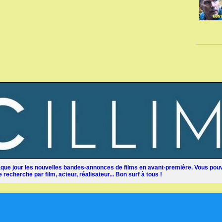
ue jour les nouvelles bandes-annonces de films en avant-première. Vous pouv
recherche par film, acteur, réalisateur... Bon surf à tous !