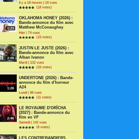
Il y a 18 heures | 19 vues
(18 votes)
OKLAHOMA HONEY (2026) :
Bande-annonce du film avec
Matthew McConaughey
1:23
Hier | 74 vues
(15 votes)
JUSTIN LE JUSTE (2026) :
Bande-annonce du film avec
Alban Ivanov
2:00
Mardi | 132 vues
(16 votes)
UNDERTONE (2026) : Bande-
annonce du film d'horreur
A24
1:26
Lundi | 98 vues
(11 votes)
LE ROYAUME D'ORÏCHA
(2027) : Bande-annonce du
film en VF
2:46
Samedi | 142 vues
(8 votes)
LES CONTREBANDIERS