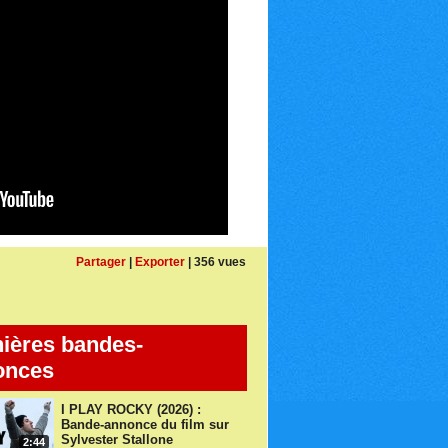
Partager
|
Exporter
| 356 vues
ières bandes-
onces
I PLAY ROCKY (2026) :
Bande-annonce du film sur
Sylvester Stallone
2:44