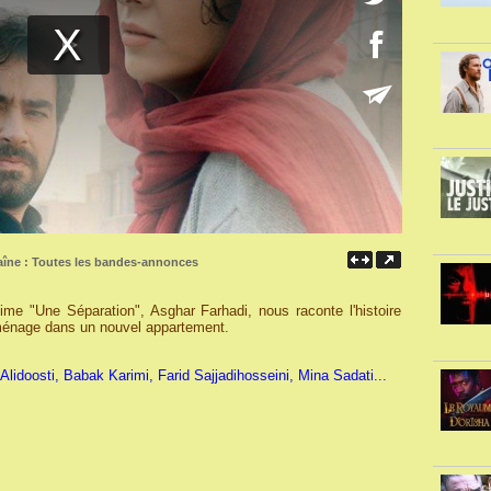
aîne :
Toutes les bandes-annonces
lime "Une Séparation", Asghar Farhadi, nous raconte l'histoire
ménage dans un nouvel appartement.
lidoosti, Babak Karimi, Farid Sajjadihosseini, Mina Sadati...