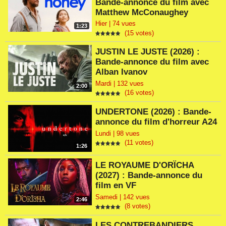
Bande-annonce du film avec
Matthew McConaughey
Hier | 74 vues
1:23
(15 votes)
JUSTIN LE JUSTE (2026) :
Bande-annonce du film avec
Alban Ivanov
Mardi | 132 vues
2:00
(16 votes)
UNDERTONE (2026) : Bande-
annonce du film d'horreur A24
Lundi | 98 vues
(11 votes)
1:26
LE ROYAUME D'ORÏCHA
(2027) : Bande-annonce du
film en VF
Samedi | 142 vues
2:46
(8 votes)
LES CONTREBANDIERS