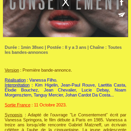
Durée : 1min 38sec | Postée : Il y a 3 ans | Chaîne :
Toutes
les bandes-annonces
Version
: Première bande-annonce.
Réalisation
: Vanessa Filho.
Interprétation
: Kim Higelin, Jean-Paul Rouve, Laetitia Casta,
Élodie Bouchez, Jean Chevalier, Lucie Debay, Noam
Morgensztern, Tanguy Mercier, Johan Cardot Da Costa...
Sortie France
: 11 Octobre 2023.
Synopsis
: Adapté de l'ouvrage "Le Consentement" écrit par
Vanessa Springora, le film débute à Paris en 1985. Vanessa a
treize ans lorsqu'elle rencontre Gabriel Matzneff, un écrivain
célèbre à l'aube de la cinquantaine. La jeune adolescente