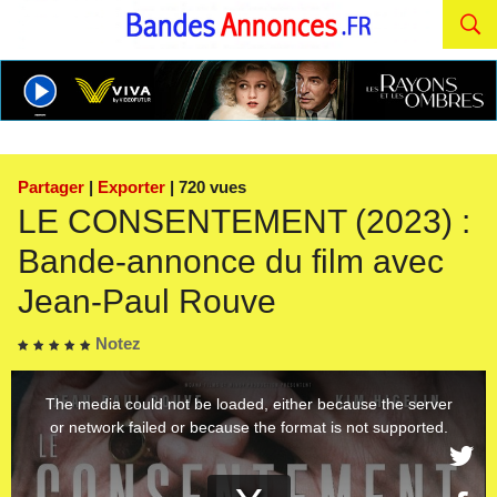
Partager
|
Exporter
| 720 vues
LE CONSENTEMENT (2023) :
Bande-annonce du film avec
Jean-Paul Rouve
Notez