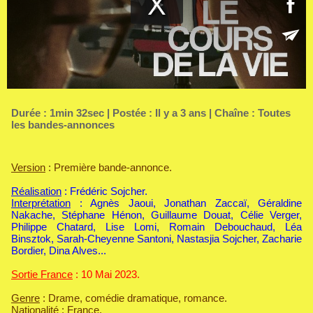
Durée : 1min 32sec | Postée : Il y a 3 ans | Chaîne :
Toutes
les bandes-annonces
Version
: Première bande-annonce.
Réalisation
: Frédéric Sojcher.
Interprétation
: Agnès Jaoui, Jonathan Zaccaï, Géraldine
Nakache, Stéphane Hénon, Guillaume Douat, Célie Verger,
Philippe Chatard, Lise Lomi, Romain Debouchaud, Léa
Binsztok, Sarah-Cheyenne Santoni, Nastasjia Sojcher, Zacharie
Bordier, Dina Alves...
Sortie France
: 10 Mai 2023.
Genre
: Drame, comédie dramatique, romance.
Nationalité
: France.