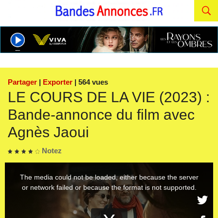
Partager
|
Exporter
| 564 vues
LE COURS DE LA VIE (2023) :
Bande-annonce du film avec
Agnès Jaoui
Notez