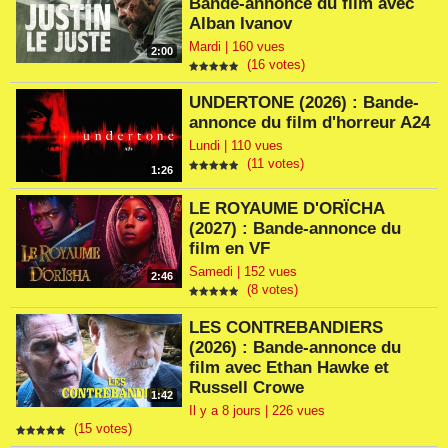
Bande-annonce du film avec
Alban Ivanov
Mardi | 160 vues
2:00
(16 votes)
UNDERTONE (2026) : Bande-
annonce du film d'horreur A24
Lundi | 110 vues
(11 votes)
1:26
LE ROYAUME D'ORÏCHA
(2027) : Bande-annonce du
film en VF
Samedi | 152 vues
2:46
(8 votes)
LES CONTREBANDIERS
(2026) : Bande-annonce du
film avec Ethan Hawke et
Russell Crowe
1:42
Il y a 8 jours | 226 vues
(15 votes)