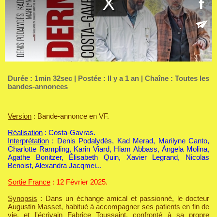
Durée : 1min 32sec | Postée : Il y a 1 an | Chaîne :
Toutes les
bandes-annonces
Version
: Bande-annonce en VF.
Réalisation
: Costa-Gavras.
Interprétation
: Denis Podalydès, Kad Merad, Marilyne Canto,
Charlotte Rampling, Karin Viard, Hiam Abbass, Ángela Molina,
Agathe Bonitzer, Élisabeth Quin, Xavier Legrand, Nicolas
Benoist, Alexandra Jacqmei...
Sortie France
: 12 Février 2025.
Synopsis
: Dans un échange amical et passionné, le docteur
Augustin Masset, habitué à accompagner ses patients en fin de
vie, et l'écrivain Fabrice Toussaint, confronté à sa propre