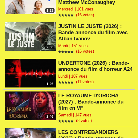
Matthew McConaughey
Mercredi | 101 vues
1:23
(16 votes)
JUSTIN LE JUSTE (2026) :
Bande-annonce du film avec
Alban Ivanov
Mardi | 151 vues
2:00
(16 votes)
UNDERTONE (2026) : Bande-
annonce du film d'horreur A24
Lundi | 107 vues
(11 votes)
1:26
LE ROYAUME D'ORÏCHA
(2027) : Bande-annonce du
film en VF
Samedi | 147 vues
2:46
(8 votes)
LES CONTREBANDIERS