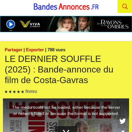
Partager
|
Exporter
| 788 vues
LE DERNIER SOUFFLE
(2025) : Bande-annonce du
film de Costa-Gavras
Notez