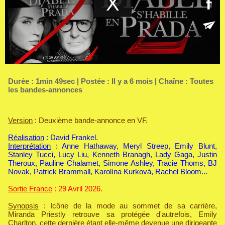
Durée : 1min 49sec | Postée : Il y a 6 mois | Chaîne :
Toutes
les bandes-annonces
Version
: Deuxième bande-annonce en VF.
Réalisation
: David Frankel.
Interprétation
: Anne Hathaway, Meryl Streep, Emily Blunt,
Stanley Tucci, Lucy Liu, Kenneth Branagh, Lady Gaga, Justin
Theroux, Pauline Chalamet, Simone Ashley, Tracie Thoms, BJ
Novak, Patrick Brammall, Karolína Kurková, Rachel Bloom...
Sortie France
: 29 Avril 2026.
Synopsis
: Icône de la mode au sommet de sa carrière,
Miranda Priestly retrouve sa protégée d'autrefois, Emily
Charlton, cette dernière étant elle-même devenue une dirigeante