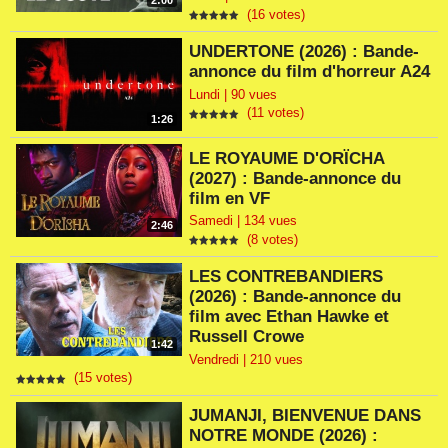
2:00
(16 votes)
UNDERTONE (2026) : Bande-
annonce du film d'horreur A24
Lundi | 90 vues
(11 votes)
1:26
LE ROYAUME D'ORÏCHA
(2027) : Bande-annonce du
film en VF
Samedi | 134 vues
2:46
(8 votes)
LES CONTREBANDIERS
(2026) : Bande-annonce du
film avec Ethan Hawke et
Russell Crowe
1:42
Vendredi | 210 vues
(15 votes)
JUMANJI, BIENVENUE DANS
NOTRE MONDE (2026) :