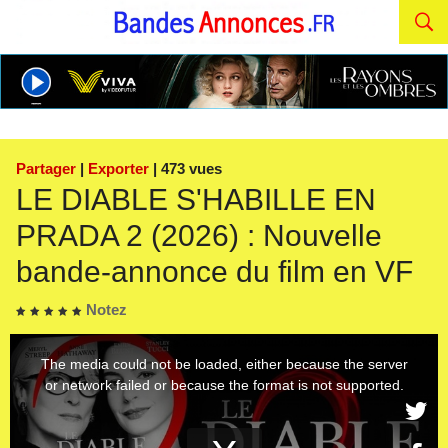
Partager
|
Exporter
| 473 vues
LE DIABLE S'HABILLE EN
PRADA 2 (2026) : Nouvelle
bande-annonce du film en VF
Notez