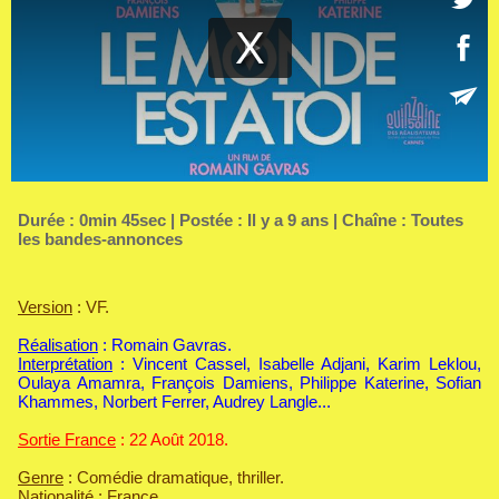
Durée : 0min 45sec | Postée : Il y a 9 ans | Chaîne :
Toutes
les bandes-annonces
Version
: VF.
Réalisation
: Romain Gavras.
Interprétation
: Vincent Cassel, Isabelle Adjani, Karim Leklou,
Oulaya Amamra, François Damiens, Philippe Katerine, Sofian
Khammes, Norbert Ferrer, Audrey Langle...
Sortie France
: 22 Août 2018.
Genre
: Comédie dramatique, thriller.
Nationalité
: France.