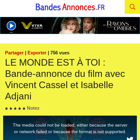
Partager
|
Exporter
| 756 vues
LE MONDE EST À TOI :
Bande-annonce du film avec
Vincent Cassel et Isabelle
Adjani
Notez