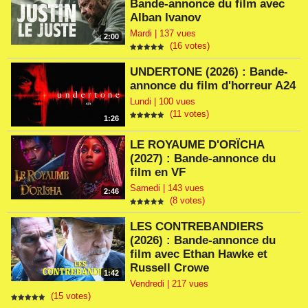
Bande-annonce du film avec
Alban Ivanov
Mardi | 137 vues
2:00
(16 votes)
UNDERTONE (2026) : Bande-
annonce du film d'horreur A24
Lundi | 100 vues
(11 votes)
1:26
LE ROYAUME D'ORÏCHA
(2027) : Bande-annonce du
film en VF
Samedi | 143 vues
2:46
(8 votes)
LES CONTREBANDIERS
(2026) : Bande-annonce du
film avec Ethan Hawke et
Russell Crowe
1:42
Vendredi | 217 vues
(15 votes)