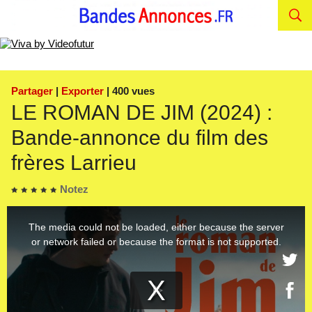
Partager
|
Exporter
| 400 vues
LE ROMAN DE JIM (2024) :
Bande-annonce du film des
frères Larrieu
Notez