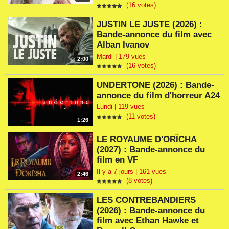
(16 votes)
JUSTIN LE JUSTE (2026) :
Bande-annonce du film avec
Alban Ivanov
Mardi | 179 vues
2:00
(16 votes)
UNDERTONE (2026) : Bande-
annonce du film d'horreur A24
Lundi | 119 vues
(11 votes)
1:26
LE ROYAUME D'ORÏCHA
(2027) : Bande-annonce du
film en VF
Il y a 7 jours | 161 vues
2:46
(8 votes)
LES CONTREBANDIERS
(2026) : Bande-annonce du
film avec Ethan Hawke et