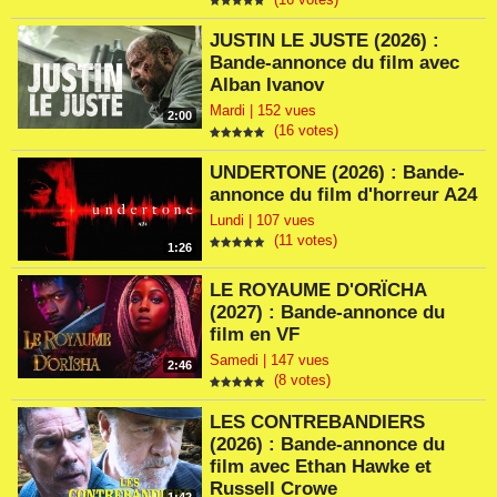
JUSTIN LE JUSTE (2026) :
Bande-annonce du film avec
Alban Ivanov
Mardi | 152 vues
2:00
(16 votes)
UNDERTONE (2026) : Bande-
annonce du film d'horreur A24
Lundi | 107 vues
(11 votes)
1:26
LE ROYAUME D'ORÏCHA
(2027) : Bande-annonce du
film en VF
Samedi | 147 vues
2:46
(8 votes)
LES CONTREBANDIERS
(2026) : Bande-annonce du
film avec Ethan Hawke et
Russell Crowe
1:42