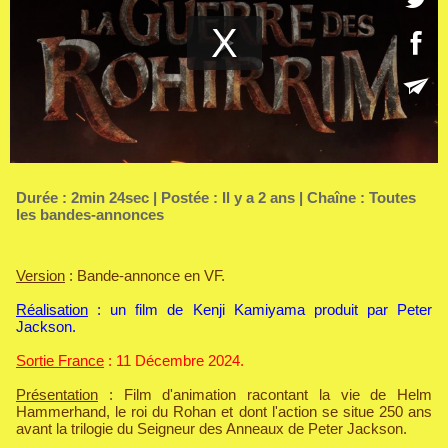
Durée : 2min 24sec | Postée : Il y a 2 ans | Chaîne :
Toutes
les bandes-annonces
Version
: Bande-annonce en VF.
Réalisation
: un film de Kenji Kamiyama produit par Peter
Jackson.
Sortie France
: 11 Décembre 2024.
Présentation
: Film d'animation racontant la vie de Helm
Hammerhand, le roi du Rohan et dont l'action se situe 250 ans
avant la trilogie du Seigneur des Anneaux de Peter Jackson.