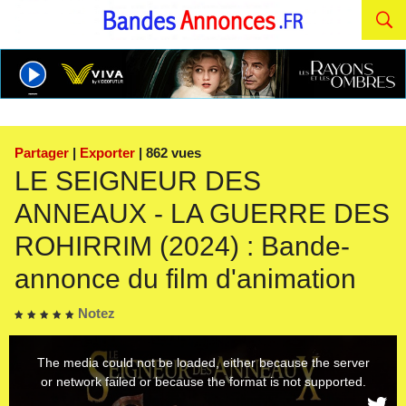
Partager
|
Exporter
| 862 vues
LE SEIGNEUR DES
ANNEAUX - LA GUERRE DES
ROHIRRIM (2024) : Bande-
annonce du film d'animation
Notez