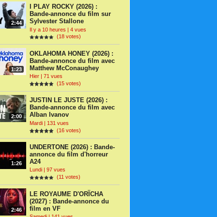
I PLAY ROCKY (2026) :
Bande-annonce du film sur
Sylvester Stallone
2:44
Il y a 10 heures | 4 vues
(18 votes)
OKLAHOMA HONEY (2026) :
Bande-annonce du film avec
Matthew McConaughey
1:23
Hier | 71 vues
(15 votes)
JUSTIN LE JUSTE (2026) :
Bande-annonce du film avec
Alban Ivanov
2:00
Mardi | 131 vues
(16 votes)
UNDERTONE (2026) : Bande-
annonce du film d'horreur
A24
1:26
Lundi | 97 vues
(11 votes)
LE ROYAUME D'ORÏCHA
(2027) : Bande-annonce du
film en VF
2:46
Samedi | 141 vues