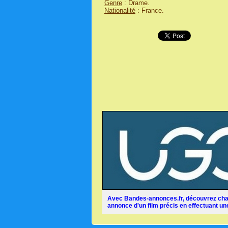
Genre
: Drame.
Nationalité
: France.
Avec Bandes-annonces.fr, découvrez chaq
annonce d'un film précis en effectuant une 