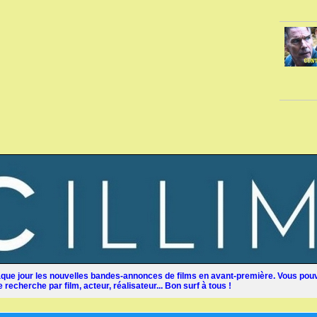
ue jour les nouvelles bandes-annonces de films en avant-première. Vous pouv
recherche par film, acteur, réalisateur... Bon surf à tous !