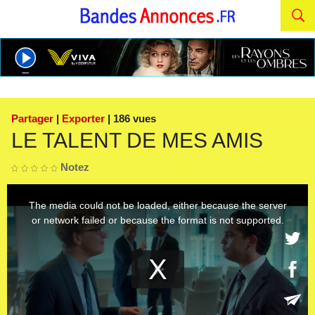
Partager
|
Exporter
| 186 vues
LE TALENT DE MES AMIS
Notez