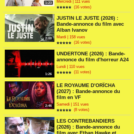
Mercredi | 111 vues
1:23
(16 votes)
JUSTIN LE JUSTE (2026) :
Bande-annonce du film avec
Alban Ivanov
Mardi | 158 vues
2:00
(16 votes)
UNDERTONE (2026) : Bande-
annonce du film d'horreur A24
Lundi | 110 vues
(11 votes)
1:26
LE ROYAUME D'ORÏCHA
(2027) : Bande-annonce du
film en VF
Samedi | 151 vues
2:46
(8 votes)
LES CONTREBANDIERS
(2026) : Bande-annonce du
film avec Ethan Hawke et