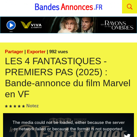
Partager
|
Exporter
| 992 vues
LES 4 FANTASTIQUES -
PREMIERS PAS (2025) :
Bande-annonce du film Marvel
en VF
Notez