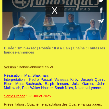
Durée : 1min 47sec | Postée : Il y a 1 an | Chaîne :
Toutes les
bandes-annonces
Version
: Bande-annonce en VF.
Réalisation
: Matt Shakman.
Interprétation
: Pedro Pascal, Vanessa Kirby, Joseph Quinn,
Ebon Moss-Bachrach, Ralph Ineson, Julia Garner, John
Malkovich, Paul Walter Hauser, Sarah Niles, Natasha Lyonne...
Sortie France
: 23 Juillet 2025.
Présentation
: Quatrième adaptation des Quatre Fantastiques.