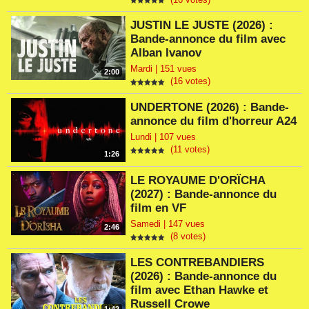
JUSTIN LE JUSTE (2026) :
Bande-annonce du film avec
Alban Ivanov
Mardi | 151 vues
2:00
(16 votes)
UNDERTONE (2026) : Bande-
annonce du film d'horreur A24
Lundi | 107 vues
(11 votes)
1:26
LE ROYAUME D'ORÏCHA
(2027) : Bande-annonce du
film en VF
Samedi | 147 vues
2:46
(8 votes)
LES CONTREBANDIERS
(2026) : Bande-annonce du
film avec Ethan Hawke et
Russell Crowe
1:42