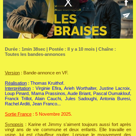
Durée : 1min 38sec | Postée : Il y a 10 mois | Chaîne :
Toutes les bandes-annonces
Version
: Bande-annonce en VF.
Réalisation
: Thomas Kruithof.
Interprétation
: Virginie Efira, Arieh Worthalter, Justine Lacroix,
Loup Pinard, Mama Prassinos, Aude Briant, Pascal Oumaklouf,
Franck Trillot, Alain Cauchi, Jules Sadoughi, Antonia Buresi,
Rachel Arditi, Jean Franco...
Sortie France
: 5 Novembre 2025.
Synopsis
: Karine et Jimmy s'aiment toujours aussi fort après
vingt ans de vie commune et deux enfants. Elle travaille en
usine, lui est chauffeur routier. Lorsque le mouvement des