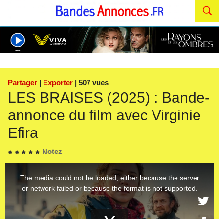
Partager
|
Exporter
| 507 vues
LES BRAISES (2025) : Bande-
annonce du film avec Virginie
Efira
Notez