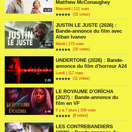
Matthew McConaughey
Mercredi | 121 vues
1:23
(16 votes)
JUSTIN LE JUSTE (2026) :
Bande-annonce du film avec
Alban Ivanov
Mardi | 173 vues
2:00
(16 votes)
UNDERTONE (2026) : Bande-
annonce du film d'horreur A24
Lundi | 117 vues
(11 votes)
1:26
LE ROYAUME D'ORÏCHA
(2027) : Bande-annonce du
film en VF
Il y a 7 jours | 158 vues
2:46
(8 votes)
LES CONTREBANDIERS