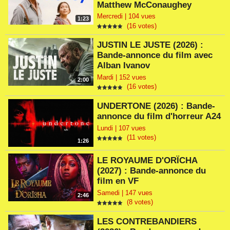
Matthew McConaughey
Mercredi | 104 vues
1:23
(16 votes)
JUSTIN LE JUSTE (2026) :
Bande-annonce du film avec
Alban Ivanov
Mardi | 152 vues
2:00
(16 votes)
UNDERTONE (2026) : Bande-
annonce du film d'horreur A24
Lundi | 107 vues
(11 votes)
1:26
LE ROYAUME D'ORÏCHA
(2027) : Bande-annonce du
film en VF
Samedi | 147 vues
2:46
(8 votes)
LES CONTREBANDIERS