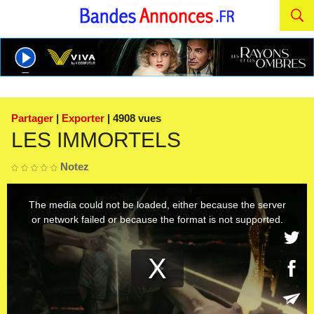
Partager
|
Exporter
| 4908 vues
LES IMMORTELS
Notez