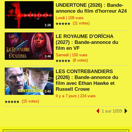
UNDERTONE (2026) : Bande-
annonce du film d'horreur A24
Lundi | 109 vues
(11 votes)
1:26
LE ROYAUME D'ORÏCHA
(2027) : Bande-annonce du
film en VF
Samedi | 150 vues
2:46
(8 votes)
LES CONTREBANDIERS
(2026) : Bande-annonce du
film avec Ethan Hawke et
Russell Crowe
1:42
Il y a 7 jours | 224 vues
(15 votes)
1 sur 1059