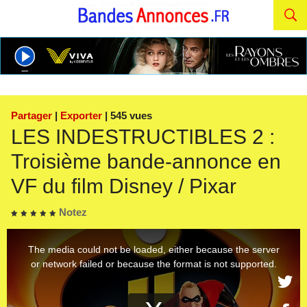
Partager
|
Exporter
| 545 vues
LES INDESTRUCTIBLES 2 :
Troisième bande-annonce en
VF du film Disney / Pixar
Notez