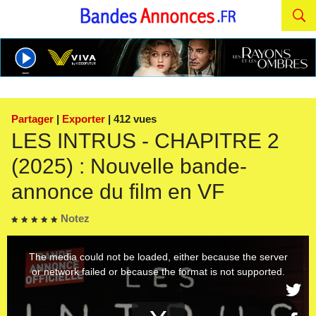
Partager
|
Exporter
| 412 vues
LES INTRUS - CHAPITRE 2
(2025) : Nouvelle bande-
annonce du film en VF
Notez