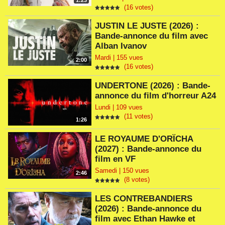
1:23
(16 votes)
JUSTIN LE JUSTE (2026) :
Bande-annonce du film avec
Alban Ivanov
Mardi | 155 vues
2:00
(16 votes)
UNDERTONE (2026) : Bande-
annonce du film d'horreur A24
Lundi | 109 vues
(11 votes)
1:26
LE ROYAUME D'ORÏCHA
(2027) : Bande-annonce du
film en VF
Samedi | 150 vues
2:46
(8 votes)
LES CONTREBANDIERS
(2026) : Bande-annonce du
film avec Ethan Hawke et