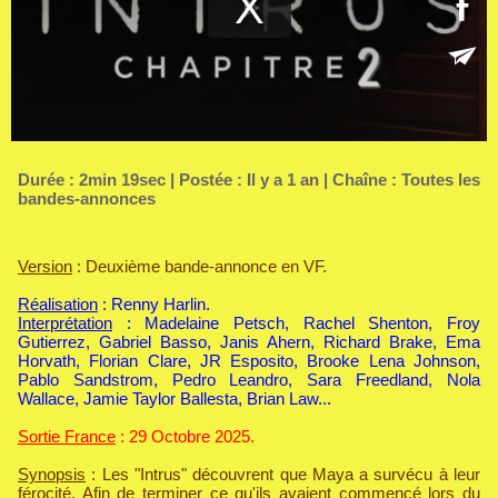
Durée : 2min 19sec | Postée : Il y a 1 an | Chaîne :
Toutes les
bandes-annonces
Version
: Deuxième bande-annonce en VF.
Réalisation
: Renny Harlin.
Interprétation
: Madelaine Petsch, Rachel Shenton, Froy
Gutierrez, Gabriel Basso, Janis Ahern, Richard Brake, Ema
Horvath, Florian Clare, JR Esposito, Brooke Lena Johnson,
Pablo Sandstrom, Pedro Leandro, Sara Freedland, Nola
Wallace, Jamie Taylor Ballesta, Brian Law...
Sortie France
: 29 Octobre 2025.
Synopsis
: Les "Intrus" découvrent que Maya a survécu à leur
férocité. Afin de terminer ce qu'ils avaient commencé lors du