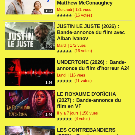
Matthew McConaughey
Mercredi | 121 vues
1:23
(16 votes)
JUSTIN LE JUSTE (2026) :
Bande-annonce du film avec
Alban Ivanov
Mardi | 172 vues
2:00
(16 votes)
UNDERTONE (2026) : Bande-
annonce du film d'horreur A24
Lundi | 116 vues
(11 votes)
1:26
LE ROYAUME D'ORÏCHA
(2027) : Bande-annonce du
film en VF
Il y a 7 jours | 158 vues
2:46
(8 votes)
LES CONTREBANDIERS