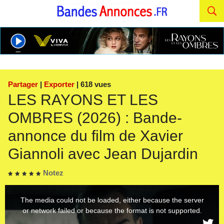
Partager
|
Exporter
| 618 vues
LES RAYONS ET LES
OMBRES (2026) : Bande-
annonce du film de Xavier
Giannoli avec Jean Dujardin
Notez