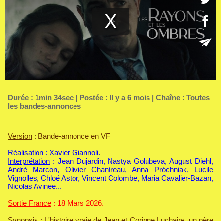
Durée : 1min 34sec | Postée : Il y a 6 mois | Chaîne :
Toutes
les bandes-annonces
Version
: Bande-annonce en VF.
Réalisation
: Xavier Giannoli.
Interprétation
: Jean Dujardin, Nastya Golubeva, August Diehl,
André Marcon, Olivier Chantreau, Anna Próchniak, Lucile
Vignolles, Chloé Astor, Vincent Colombe, Maria Cavalier-Bazan,
Nicolas Avinée...
Sortie France
: 18 Mars 2026.
Synopsis
: L'histoire vraie de Jean et Corinne Luchaire, un père