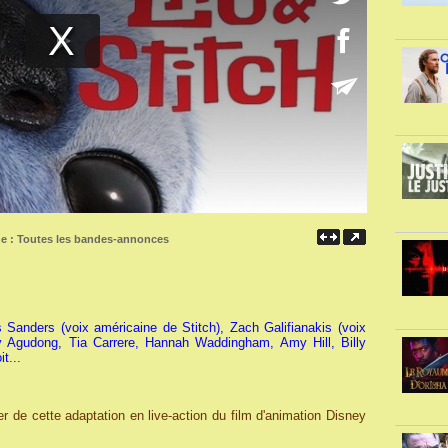
ne :
Toutes les bandes-annonces
s Sanders (voix américaine de Stitch), Zach Galifianakis (voix
y Agudong, Tia Carrere, Hannah Waddingham, Amy Hill, Billy
t...
r de cette adaptation en live-action du film d'animation Disney