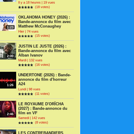
Il y a 18 heures | 19 vues
(18 votes)
OKLAHOMA HONEY (2026) :
Bande-annonce du film avec
Matthew McConaughey
1:23
Hier | 74 vues
(15 votes)
JUSTIN LE JUSTE (2026) :
Bande-annonce du film avec
Alban Ivanov
2:00
Mardi | 132 vues
(16 votes)
UNDERTONE (2026) : Bande-
annonce du film d'horreur
A24
1:26
Lundi | 98 vues
(11 votes)
LE ROYAUME D'ORÏCHA
(2027) : Bande-annonce du
film en VF
2:46
Samedi | 142 vues
(8 votes)
LES CONTREBANDIERS