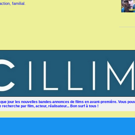
ction, familial.
ue jour les nouvelles bandes-annonces de films en avant-première. Vous pouv
recherche par film, acteur, réalisateur... Bon surf à tous !