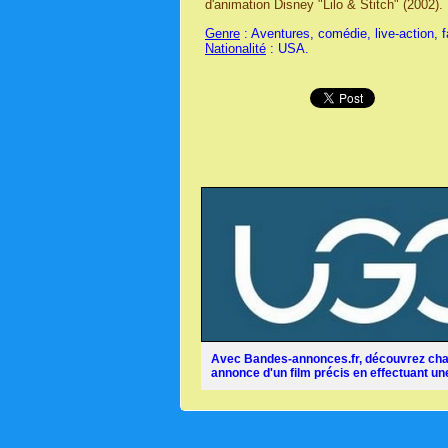
d'animation Disney "Lilo & Stitch" (2002).
Genre
: Aventures, comédie, live-action, fa
Nationalité
: USA.
Avec Bandes-annonces.fr, découvrez chaq
annonce d'un film précis en effectuant une 