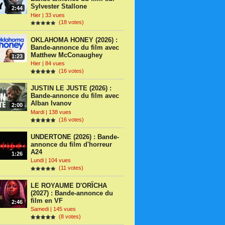
Sylvester Stallone
2:44
Hier | 33 vues
(18 votes)
OKLAHOMA HONEY (2026) :
Bande-annonce du film avec
Matthew McConaughey
1:23
Hier | 84 vues
(16 votes)
JUSTIN LE JUSTE (2026) :
Bande-annonce du film avec
Alban Ivanov
2:00
Mardi | 138 vues
(16 votes)
UNDERTONE (2026) : Bande-
annonce du film d'horreur
A24
1:26
Lundi | 104 vues
(11 votes)
LE ROYAUME D'ORÏCHA
(2027) : Bande-annonce du
film en VF
2:46
Samedi | 145 vues
(8 votes)