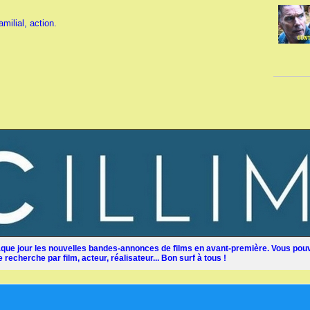
milial, action.
ue jour les nouvelles bandes-annonces de films en avant-première. Vous pouv
recherche par film, acteur, réalisateur... Bon surf à tous !