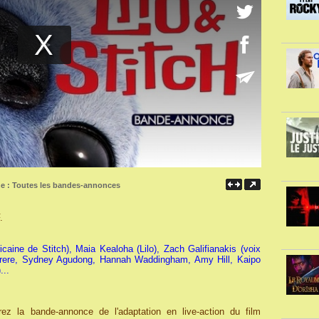
ne :
Toutes les bandes-annonces
.
caine de Stitch), Maia Kealoha (Lilo), Zach Galifianakis (voix
arrere, Sydney Agudong, Hannah Waddingham, Amy Hill, Kaipo
...
ez la bande-annonce de l'adaptation en live-action du film