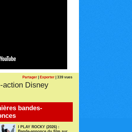
Partager
|
Exporter
| 339 vues
-action Disney
ières bandes-
onces
I PLAY ROCKY (2026) :
Bande-annonce du film sur