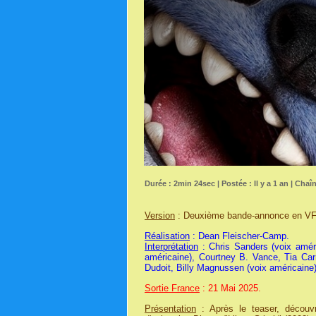
Durée : 2min 24sec | Postée : Il y a 1 an | Chaî
Version
: Deuxième bande-annonce en VF
Réalisation
: Dean Fleischer-Camp.
Interprétation
: Chris Sanders (voix améri
américaine), Courtney B. Vance, Tia C
Dudoit, Billy Magnussen (voix américaine)
Sortie France
: 21 Mai 2025.
Présentation
: Après le teaser, découvr