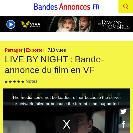
Partager
|
Exporter
| 713 vues
LIVE BY NIGHT : Bande-
annonce du film en VF
Notez