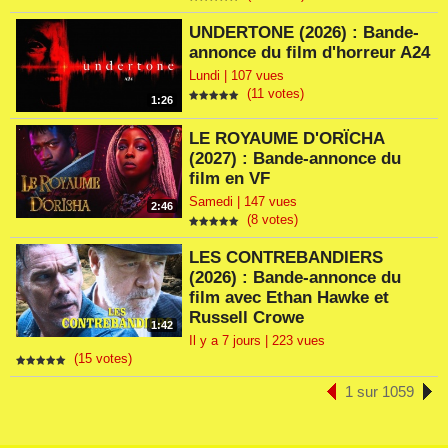
UNDERTONE (2026) : Bande-
annonce du film d'horreur A24
Lundi | 107 vues
(11 votes)
1:26
LE ROYAUME D'ORÏCHA
(2027) : Bande-annonce du
film en VF
Samedi | 147 vues
2:46
(8 votes)
LES CONTREBANDIERS
(2026) : Bande-annonce du
film avec Ethan Hawke et
Russell Crowe
1:42
Il y a 7 jours | 223 vues
(15 votes)
1 sur 1059