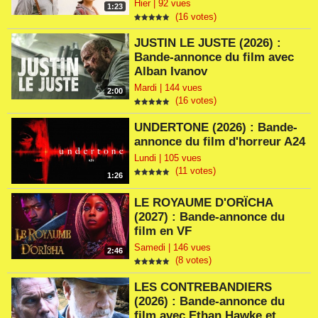
Hier | 92 vues
1:23
(16 votes)
JUSTIN LE JUSTE (2026) :
Bande-annonce du film avec
Alban Ivanov
Mardi | 144 vues
2:00
(16 votes)
UNDERTONE (2026) : Bande-
annonce du film d'horreur A24
Lundi | 105 vues
(11 votes)
1:26
LE ROYAUME D'ORÏCHA
(2027) : Bande-annonce du
film en VF
Samedi | 146 vues
2:46
(8 votes)
LES CONTREBANDIERS
(2026) : Bande-annonce du
film avec Ethan Hawke et