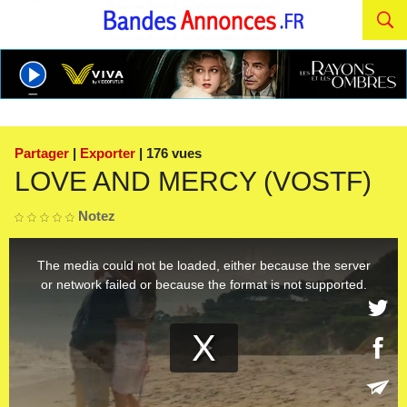
Partager
|
Exporter
| 176 vues
LOVE AND MERCY (VOSTF)
Notez