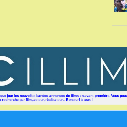
ue jour les nouvelles bandes-annonces de films en avant-première. Vous pouv
recherche par film, acteur, réalisateur... Bon surf à tous !