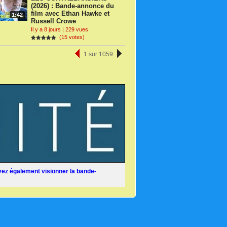
(2026) : Bande-annonce du
film avec Ethan Hawke et
1:42
Russell Crowe
Il y a 8 jours | 229 vues
(15 votes)
1 sur 1059
ez également visionner la bande-