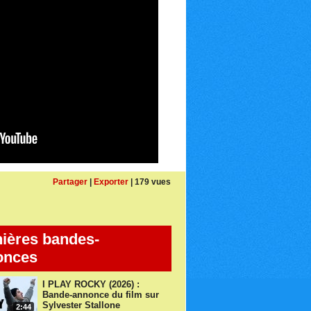
Partager
|
Exporter
| 179 vues
ières bandes-
onces
I PLAY ROCKY (2026) :
Bande-annonce du film sur
Sylvester Stallone
2:44