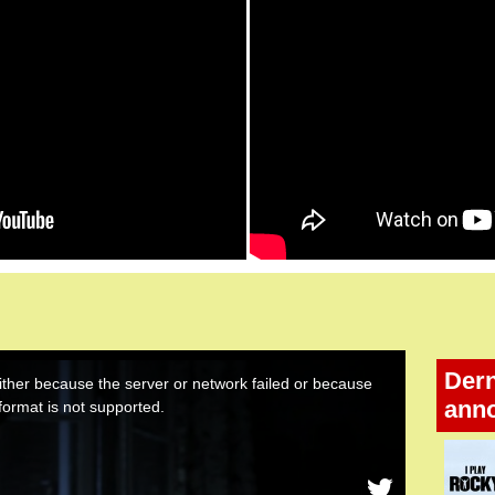
Dern
ann