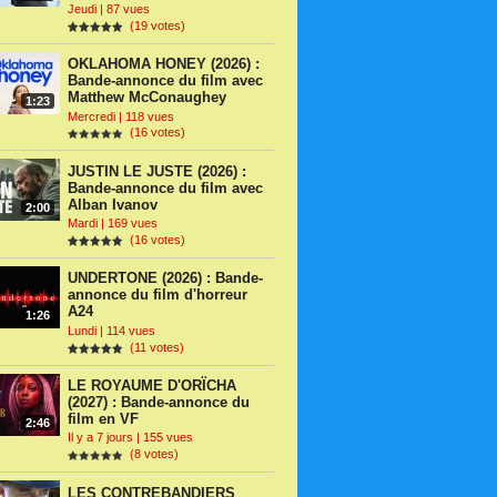
Jeudi | 87 vues
(19 votes)
OKLAHOMA HONEY (2026) :
Bande-annonce du film avec
Matthew McConaughey
1:23
Mercredi | 118 vues
(16 votes)
JUSTIN LE JUSTE (2026) :
Bande-annonce du film avec
Alban Ivanov
2:00
Mardi | 169 vues
(16 votes)
UNDERTONE (2026) : Bande-
annonce du film d'horreur
A24
1:26
Lundi | 114 vues
(11 votes)
LE ROYAUME D'ORÏCHA
(2027) : Bande-annonce du
film en VF
2:46
Il y a 7 jours | 155 vues
(8 votes)
LES CONTREBANDIERS