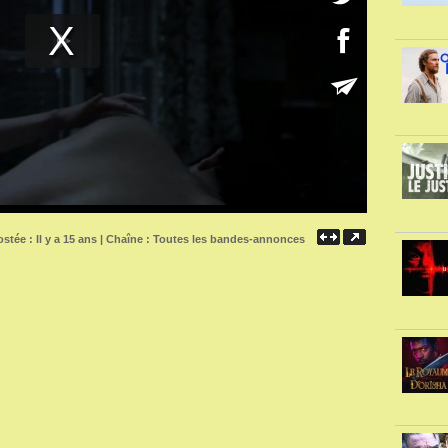
stée : Il y a 15 ans | Chaîne :
Toutes les bandes-annonces