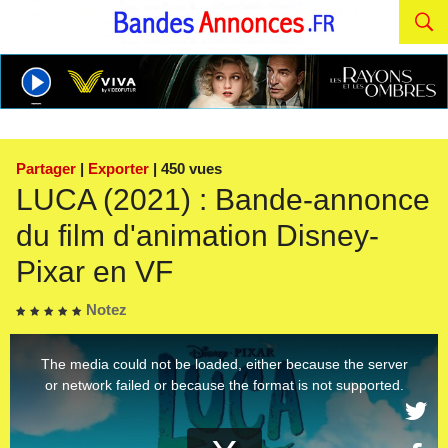
Partager
|
Exporter
| 450 vues
LUCA (2021) : Bande-annonce
du film d'animation Disney-
Pixar en VF
Notez