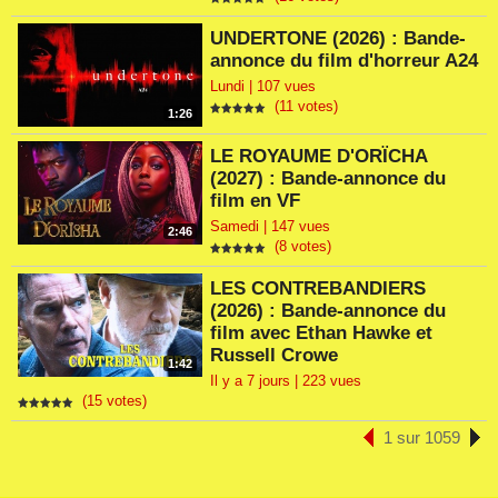
UNDERTONE (2026) : Bande-
annonce du film d'horreur A24
Lundi | 107 vues
(11 votes)
1:26
LE ROYAUME D'ORÏCHA
(2027) : Bande-annonce du
film en VF
Samedi | 147 vues
2:46
(8 votes)
LES CONTREBANDIERS
(2026) : Bande-annonce du
film avec Ethan Hawke et
Russell Crowe
1:42
Il y a 7 jours | 223 vues
(15 votes)
1 sur 1059