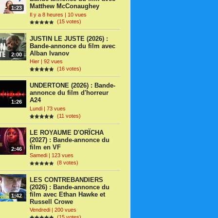
Matthew McConaughey
1:23
Il y a 8 heures | 10 vues
(15 votes)
JUSTIN LE JUSTE (2026) :
Bande-annonce du film avec
Alban Ivanov
2:00
Hier | 92 vues
(16 votes)
UNDERTONE (2026) : Bande-
annonce du film d'horreur
A24
1:26
Lundi | 73 vues
(11 votes)
LE ROYAUME D'ORÏCHA
(2027) : Bande-annonce du
film en VF
2:46
Samedi | 123 vues
(8 votes)
LES CONTREBANDIERS
(2026) : Bande-annonce du
film avec Ethan Hawke et
1:42
Russell Crowe
Vendredi | 200 vues
(15 votes)