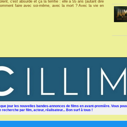
iolent, c'est absurde et ça la terrifie : elle a 55 ans (autant dire
is comment faire avec soi-même, avec la mort ? Avec la vie en
ue jour les nouvelles bandes-annonces de films en avant-première. Vous pouv
recherche par film, acteur, réalisateur... Bon surf à tous !