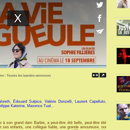
îne :
Toutes les bandes-annonces
reth, Édouard Sulpice, Valérie Donzelli, Laurent Capelluto,
ilippe Katerine, Maxence Tual...
 à son grand dam Barbie, a peut-être été belle, peut-être été
r ses enfants, une collègue fiable, une grande amoureuse, oui