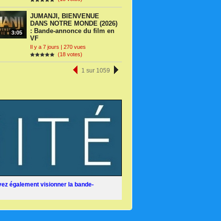
JUMANJI, BIENVENUE
DANS NOTRE MONDE (2026)
: Bande-annonce du film en
3:05
VF
Il y a 7 jours | 270 vues
(18 votes)
1 sur 1059
ez également visionner la bande-