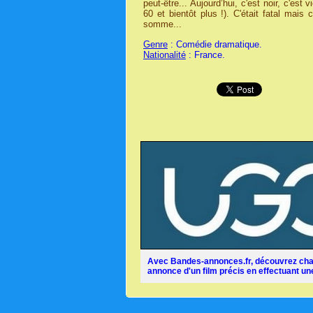
peut-être... Aujourd’hui, c'est noir, c'est v
60 et bientôt plus !). C'était fatal ma
somme...
Genre
: Comédie dramatique.
Nationalité
: France.
Avec Bandes-annonces.fr, découvrez chaq
annonce d'un film précis en effectuant une 