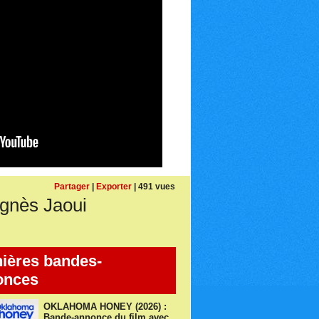
Partager
|
Exporter
| 491 vues
gnès Jaoui
ières bandes-
onces
OKLAHOMA HONEY (2026) :
Bande-annonce du film avec