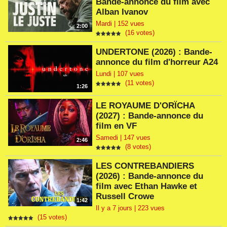
Bande-annonce du film avec
Alban Ivanov
Mardi | 152 vues
2:00
(16 votes)
UNDERTONE (2026) : Bande-
annonce du film d'horreur A24
Lundi | 107 vues
(11 votes)
1:26
LE ROYAUME D'ORÏCHA
(2027) : Bande-annonce du
film en VF
Samedi | 147 vues
2:46
(8 votes)
LES CONTREBANDIERS
(2026) : Bande-annonce du
film avec Ethan Hawke et
Russell Crowe
1:42
Il y a 7 jours | 223 vues
(15 votes)