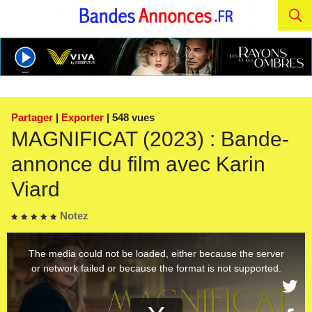
Partager
|
Exporter
| 548 vues
MAGNIFICAT (2023) : Bande-
annonce du film avec Karin
Viard
Notez