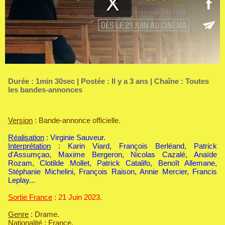
Durée : 1min 30sec | Postée : Il y a 3 ans | Chaîne :
Toutes
les bandes-annonces
Version
: Bande-annonce officielle.
Réalisation
: Virginie Sauveur.
Interprétation
: Karin Viard, François Berléand, Patrick
d'Assumçao, Maxime Bergeron, Nicolas Cazalé, Anaïde
Rozam, Clotilde Mollet, Patrick Catalifo, Benoît Allemane,
Stéphanie Michelini, François Raison, Annie Mercier, Francis
Leplay...
Sortie France
: 21 Juin 2023.
Genre
: Drame.
Nationalité
: France.