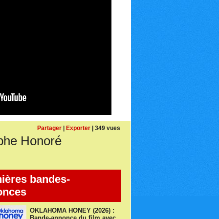
Partager
|
Exporter
| 349 vues
phe Honoré
ières bandes-
onces
OKLAHOMA HONEY (2026) :
Bande-annonce du film avec