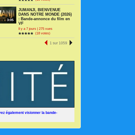
JUMANJI, BIENVENUE
DANS NOTRE MONDE (2026)
: Bande-annonce du film en
3:05
VF
Il y a 7 jours | 275 vues
(18 votes)
1 sur 1059
ez également visionner la bande-