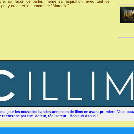
ire, sa façon de parler, même sa respiration, avec tant de
t par y croire et la surnommer "Marcello".
ue jour les nouvelles bandes-annonces de films en avant-première. Vous pouv
recherche par film, acteur, réalisateur... Bon surf à tous !