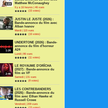
Matthew McConaughey
1:23
Il y a 16 heures | 46 vues
(15 votes)
JUSTIN LE JUSTE (2026) :
Bande-annonce du film avec
Alban Ivanov
2:00
Mardi | 115 vues
(16 votes)
UNDERTONE (2026) : Bande-
annonce du film d'horreur
A24
1:26
Lundi | 86 vues
(11 votes)
LE ROYAUME D'ORÏCHA
(2027) : Bande-annonce du
film en VF
2:46
Samedi | 131 vues
(8 votes)
LES CONTREBANDIERS
(2026) : Bande-annonce du
film avec Ethan Hawke et
1:42
Russell Crowe
Vendredi | 209 vues
(15 votes)