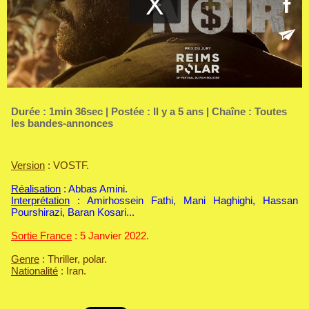
Durée : 1min 36sec | Postée : Il y a 5 ans | Chaîne :
Toutes
les bandes-annonces
Version
: VOSTF.
Réalisation
: Abbas Amini.
Interprétation
: Amirhossein Fathi, Mani Haghighi, Hassan
Pourshirazi, Baran Kosari...
Sortie France
: 5 Janvier 2022.
Genre
: Thriller, polar.
Nationalité
: Iran.