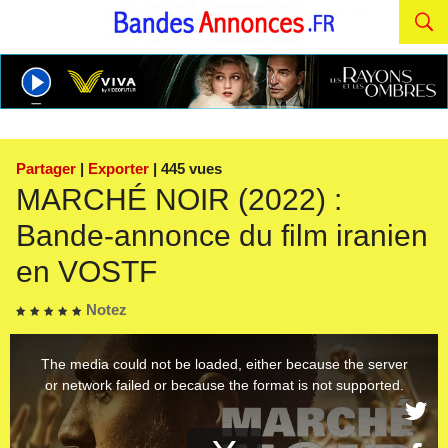
Partager
|
Exporter
| 445 vues
MARCHÉ NOIR (2022) :
Bande-annonce du film iranien
en VOSTF
Notez