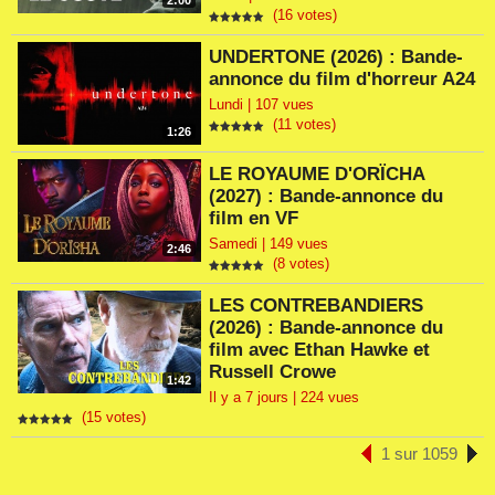
2:00
(16 votes)
UNDERTONE (2026) : Bande-
annonce du film d'horreur A24
Lundi | 107 vues
(11 votes)
1:26
LE ROYAUME D'ORÏCHA
(2027) : Bande-annonce du
film en VF
Samedi | 149 vues
2:46
(8 votes)
LES CONTREBANDIERS
(2026) : Bande-annonce du
film avec Ethan Hawke et
Russell Crowe
1:42
Il y a 7 jours | 224 vues
(15 votes)
1 sur 1059