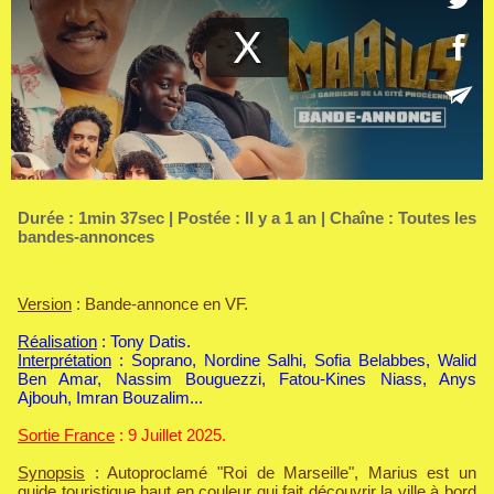
Durée : 1min 37sec | Postée : Il y a 1 an | Chaîne :
Toutes les
bandes-annonces
Version
: Bande-annonce en VF.
Réalisation
: Tony Datis.
Interprétation
: Soprano, Nordine Salhi, Sofia Belabbes, Walid
Ben Amar, Nassim Bouguezzi, Fatou-Kines Niass, Anys
Ajbouh, Imran Bouzalim...
Sortie France
: 9 Juillet 2025.
Synopsis
: Autoproclamé "Roi de Marseille", Marius est un
guide touristique haut en couleur qui fait découvrir la ville à bord