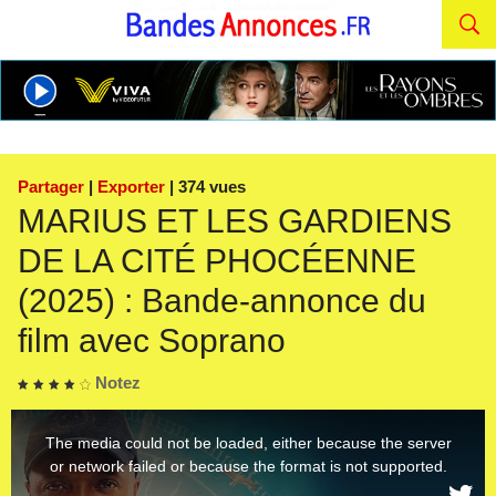
Partager
|
Exporter
| 374 vues
MARIUS ET LES GARDIENS
DE LA CITÉ PHOCÉENNE
(2025) : Bande-annonce du
film avec Soprano
Notez