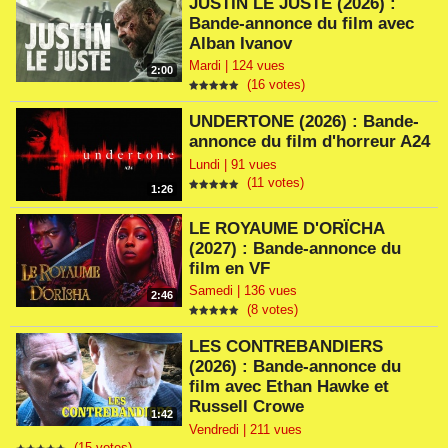
JUSTIN LE JUSTE (2026) :
Bande-annonce du film avec
Alban Ivanov
Mardi | 124 vues
2:00
(16 votes)
UNDERTONE (2026) : Bande-
annonce du film d'horreur A24
Lundi | 91 vues
(11 votes)
1:26
LE ROYAUME D'ORÏCHA
(2027) : Bande-annonce du
film en VF
Samedi | 136 vues
2:46
(8 votes)
LES CONTREBANDIERS
(2026) : Bande-annonce du
film avec Ethan Hawke et
Russell Crowe
1:42
Vendredi | 211 vues
(15 votes)