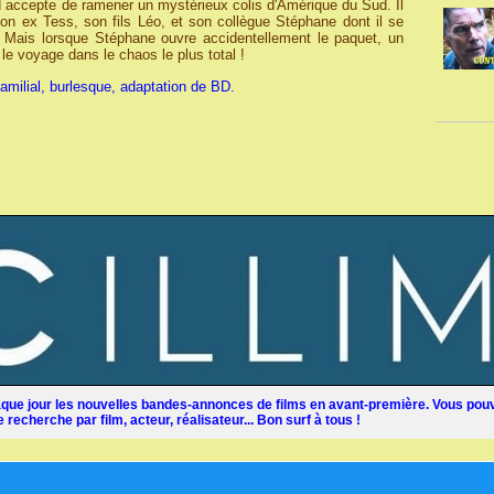
 accepte de ramener un mystérieux colis d'Amérique du Sud. Il
son ex Tess, son fils Léo, et son collègue Stéphane dont il se
e. Mais lorsque Stéphane ouvre accidentellement le paquet, un
le voyage dans le chaos le plus total !
amilial, burlesque, adaptation de BD.
ue jour les nouvelles bandes-annonces de films en avant-première. Vous pouv
recherche par film, acteur, réalisateur... Bon surf à tous !