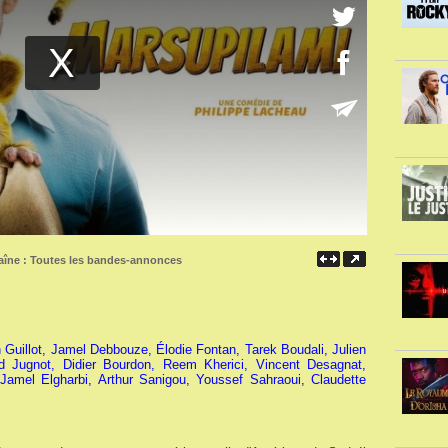
aîne :
Toutes les bandes-annonces
 Guillot, Jamel Debbouze, Élodie Fontan, Tarek Boudali, Julien
rd Jugnot, Didier Bourdon, Reem Kherici, Vincent Desagnat,
amel Elgharbi, Arthur Sanigou, Youssef Sahraoui, Claudette