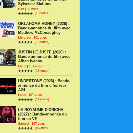
Sylvester Stallone
2:44
Hier | 56 vues
(18 votes)
OKLAHOMA HONEY (2026) :
Bande-annonce du film avec
Matthew McConaughey
1:23
Mercredi | 101 vues
(16 votes)
JUSTIN LE JUSTE (2026) :
Bande-annonce du film avec
Alban Ivanov
2:00
Mardi | 151 vues
(16 votes)
UNDERTONE (2026) : Bande-
annonce du film d'horreur
A24
1:26
Lundi | 107 vues
(11 votes)
LE ROYAUME D'ORÏCHA
(2027) : Bande-annonce du
film en VF
2:46
Samedi | 147 vues
(8 votes)