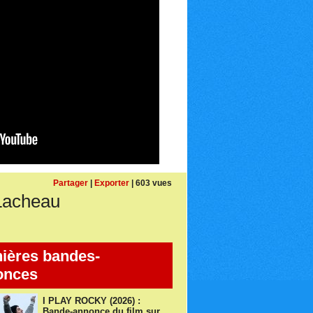
Partager
|
Exporter
| 603 vues
Lacheau
ières bandes-
onces
I PLAY ROCKY (2026) :
Bande-annonce du film sur