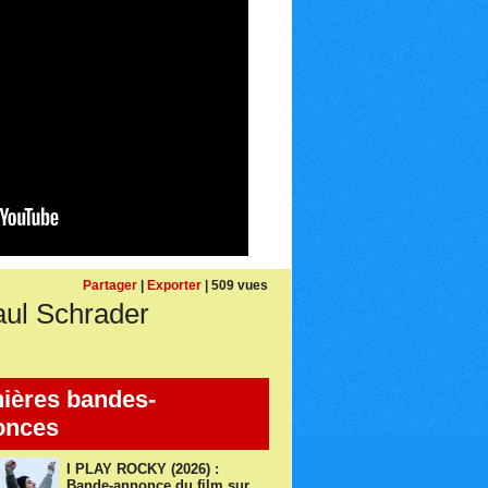
Partager
|
Exporter
| 509 vues
ul Schrader
ières bandes-
onces
I PLAY ROCKY (2026) :
Bande-annonce du film sur