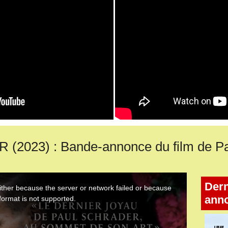
023) : Bande-annonce du film de Pa
Dern
ann