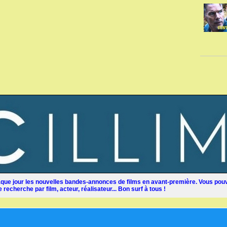
ue jour les nouvelles bandes-annonces de films en avant-première. Vous pouv
recherche par film, acteur, réalisateur... Bon surf à tous !