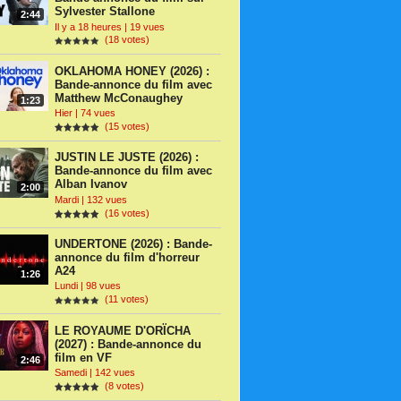
Sylvester Stallone
2:44
Il y a 18 heures | 19 vues
(18 votes)
OKLAHOMA HONEY (2026) :
Bande-annonce du film avec
Matthew McConaughey
1:23
Hier | 74 vues
(15 votes)
JUSTIN LE JUSTE (2026) :
Bande-annonce du film avec
Alban Ivanov
2:00
Mardi | 132 vues
(16 votes)
UNDERTONE (2026) : Bande-
annonce du film d'horreur
A24
1:26
Lundi | 98 vues
(11 votes)
LE ROYAUME D'ORÏCHA
(2027) : Bande-annonce du
film en VF
2:46
Samedi | 142 vues
(8 votes)