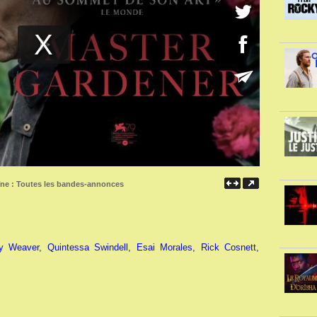
îne :
Toutes les bandes-annonces
y Weaver, Quintessa Swindell, Esai Morales, Rick Cosnett,