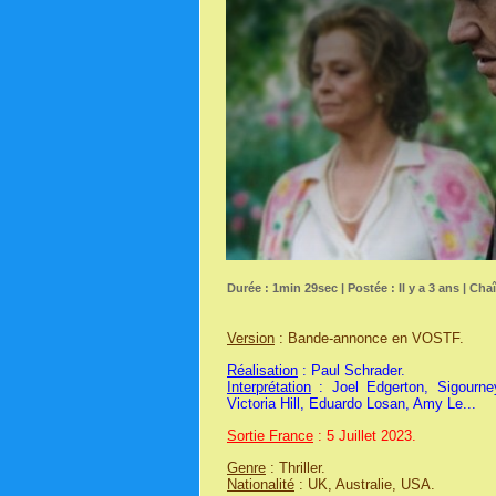
Durée : 1min 29sec | Postée : Il y a 3 ans | Cha
Version
: Bande-annonce en VOSTF.
Réalisation
: Paul Schrader.
Interprétation
: Joel Edgerton, Sigourne
Victoria Hill, Eduardo Losan, Amy Le...
Sortie France
: 5 Juillet 2023.
Genre
: Thriller.
Nationalité
: UK, Australie, USA.