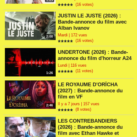
1:23
(16 votes)
JUSTIN LE JUSTE (2026) :
Bande-annonce du film avec
Alban Ivanov
Mardi | 172 vues
2:00
(16 votes)
UNDERTONE (2026) : Bande-
annonce du film d'horreur A24
Lundi | 116 vues
(11 votes)
1:26
LE ROYAUME D'ORÏCHA
(2027) : Bande-annonce du
film en VF
Il y a 7 jours | 157 vues
2:46
(8 votes)
LES CONTREBANDIERS
(2026) : Bande-annonce du
film avec Ethan Hawke et