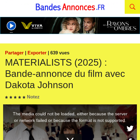
Partager
|
Exporter
| 639 vues
MATERIALISTS (2025) :
Bande-annonce du film avec
Dakota Johnson
Notez