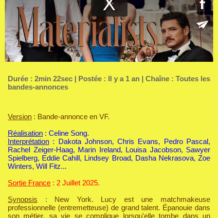
Durée : 2min 22sec | Postée : Il y a 1 an | Chaîne :
Toutes les
bandes-annonces
Version
: Bande-annonce en VF.
Réalisation
: Celine Song.
Interprétation
: Dakota Johnson, Chris Evans, Pedro Pascal,
Rachel Zeiger-Haag, Marin Ireland, Louisa Jacobson, Sawyer
Spielberg, Eddie Cahill, Lindsey Broad, Dasha Nekrasova, Zoe
Winters, Will Fitz...
Sortie France
: 2 Juillet 2025.
Synopsis
: New York. Lucy est une matchmakeuse
professionnelle (entremetteuse) de grand talent. Épanouie dans
son métier, sa vie se complique lorsqu'elle tombe dans un