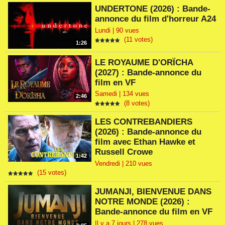
UNDERTONE (2026) : Bande-
annonce du film d'horreur A24
Lundi | 90 vues
(11 votes)
1:26
LE ROYAUME D'ORÏCHA
(2027) : Bande-annonce du
film en VF
Samedi | 134 vues
2:46
(8 votes)
LES CONTREBANDIERS
(2026) : Bande-annonce du
film avec Ethan Hawke et
Russell Crowe
1:42
Vendredi | 210 vues
(15 votes)
JUMANJI, BIENVENUE DANS
NOTRE MONDE (2026) :
Bande-annonce du film en VF
Il y a 7 jours | 278 vues