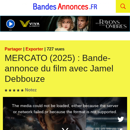
Partager
|
Exporter
| 727 vues
MERCATO (2025) : Bande-
annonce du film avec Jamel
Debbouze
Notez