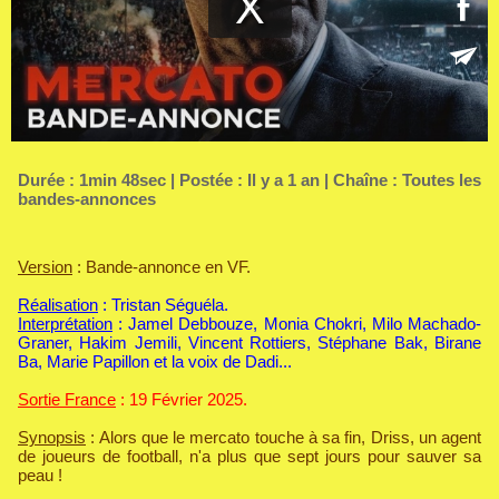
Durée : 1min 48sec | Postée : Il y a 1 an | Chaîne :
Toutes les
bandes-annonces
Version
: Bande-annonce en VF.
Réalisation
: Tristan Séguéla.
Interprétation
: Jamel Debbouze, Monia Chokri, Milo Machado-
Graner, Hakim Jemili, Vincent Rottiers, Stéphane Bak, Birane
Ba, Marie Papillon et la voix de Dadi...
Sortie France
: 19 Février 2025.
Synopsis
: Alors que le mercato touche à sa fin, Driss, un agent
de joueurs de football, n'a plus que sept jours pour sauver sa
peau !