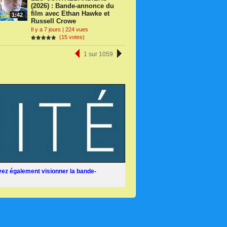
(2026) : Bande-annonce du
film avec Ethan Hawke et
1:42
Russell Crowe
Il y a 7 jours | 224 vues
(15 votes)
1 sur 1059
ez également visionner la bande-