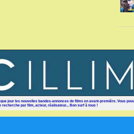
ue jour les nouvelles bandes-annonces de films en avant-première. Vous pouv
recherche par film, acteur, réalisateur... Bon surf à tous !