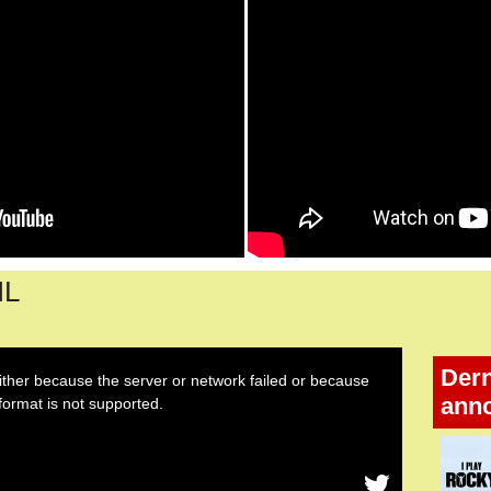
IL
Dern
ann