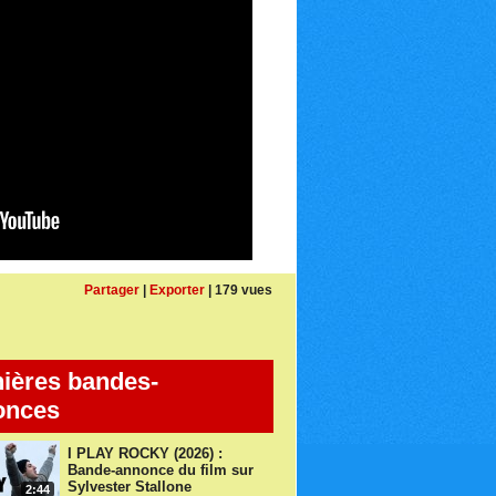
Partager
|
Exporter
| 179 vues
ières bandes-
onces
I PLAY ROCKY (2026) :
Bande-annonce du film sur
Sylvester Stallone
2:44