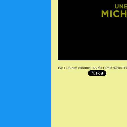
Par :
Laurent Sentucq
| Durée : 1min 42sec | Po