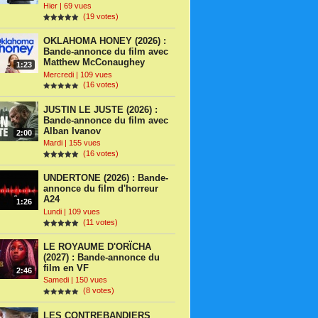
Hier | 69 vues
(19 votes)
OKLAHOMA HONEY (2026) :
Bande-annonce du film avec
Matthew McConaughey
1:23
Mercredi | 109 vues
(16 votes)
JUSTIN LE JUSTE (2026) :
Bande-annonce du film avec
Alban Ivanov
2:00
Mardi | 155 vues
(16 votes)
UNDERTONE (2026) : Bande-
annonce du film d'horreur
A24
1:26
Lundi | 109 vues
(11 votes)
LE ROYAUME D'ORÏCHA
(2027) : Bande-annonce du
film en VF
2:46
Samedi | 150 vues
(8 votes)
LES CONTREBANDIERS