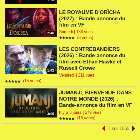
1:26
LE ROYAUME D'ORÏCHA
(2027) : Bande-annonce du
film en VF
Samedi | 136 vues
2:46
(8 votes)
LES CONTREBANDIERS
(2026) : Bande-annonce du
film avec Ethan Hawke et
Russell Crowe
1:42
Vendredi | 211 vues
(15 votes)
JUMANJI, BIENVENUE DANS
NOTRE MONDE (2026) :
Bande-annonce du film en VF
Il y a 8 jours | 279 vues
3:05
(18 votes)
1 sur 1059