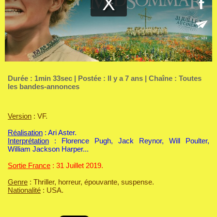
Durée : 1min 33sec | Postée : Il y a 7 ans | Chaîne :
Toutes
les bandes-annonces
Version
: VF.
Réalisation
: Ari Aster.
Interprétation
: Florence Pugh, Jack Reynor, Will Poulter,
William Jackson Harper...
Sortie France
: 31 Juillet 2019.
Genre
: Thriller, horreur, épouvante, suspense.
Nationalité
: USA.