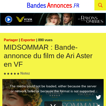
Partager
|
Exporter
| 890 vues
MIDSOMMAR : Bande-
annonce du film de Ari Aster
en VF
Notez