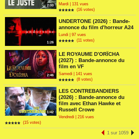
Mardi | 131 vues
2:00
(16 votes)
UNDERTONE (2026) : Bande-
annonce du film d'horreur A24
Lundi | 97 vues
(11 votes)
1:26
LE ROYAUME D'ORÏCHA
(2027) : Bande-annonce du
film en VF
Samedi | 141 vues
2:46
(8 votes)
LES CONTREBANDIERS
(2026) : Bande-annonce du
film avec Ethan Hawke et
Russell Crowe
1:42
Vendredi | 216 vues
(15 votes)
1 sur 1059