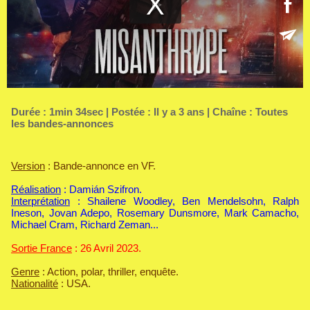
Durée : 1min 34sec | Postée : Il y a 3 ans | Chaîne :
Toutes
les bandes-annonces
Version
: Bande-annonce en VF.
Réalisation
: Damián Szifron.
Interprétation
: Shailene Woodley, Ben Mendelsohn, Ralph
Ineson, Jovan Adepo, Rosemary Dunsmore, Mark Camacho,
Michael Cram, Richard Zeman...
Sortie France
: 26 Avril 2023.
Genre
: Action, polar, thriller, enquête.
Nationalité
: USA.