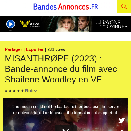
Partager
|
Exporter
| 731 vues
MISANTHRØPE (2023) :
Bande-annonce du film avec
Shailene Woodley en VF
Notez