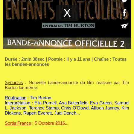
Durée : 2min 38sec | Postée : Il y a 11 ans | Chaîne :
Toutes
les bandes-annonces
Synopsis
: Nouvelle bande-annonce du film réalisée par Tim
Burton lui-même.
Réalisation
: Tim Burton.
Interprétation
: Ella Purnell, Asa Butterfield, Eva Green, Samuel
L. Jackson, Terence Stamp, Chris O'Dowd, Allison Janney, Kim
Dickens, Rupert Everett, Judi Dench...
Sortie France
: 5 Octobre 2016...