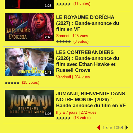
(11 votes)
1:26
LE ROYAUME D'ORÏCHA
(2027) : Bande-annonce du
film en VF
Samedi | 125 vues
2:46
(8 votes)
LES CONTREBANDIERS
(2026) : Bande-annonce du
film avec Ethan Hawke et
Russell Crowe
1:42
Vendredi | 204 vues
(15 votes)
JUMANJI, BIENVENUE DANS
NOTRE MONDE (2026) :
Bande-annonce du film en VF
Il y a 7 jours | 272 vues
3:05
(18 votes)
1 sur 1059