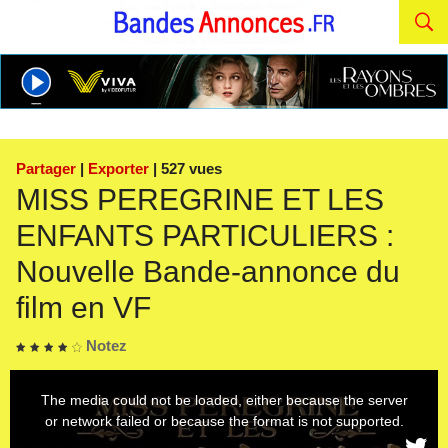
Partager
|
Exporter
| 527 vues
MISS PEREGRINE ET LES
ENFANTS PARTICULIERS :
Nouvelle Bande-annonce du
film en VF
Notez