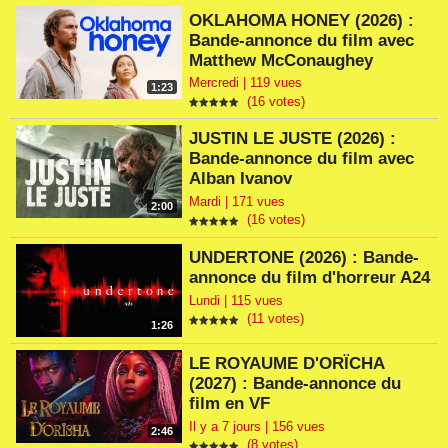
OKLAHOMA HONEY (2026) :
Bande-annonce du film avec
Matthew McConaughey
Mercredi | 119 vues
1:23
(16 votes)
JUSTIN LE JUSTE (2026) :
Bande-annonce du film avec
Alban Ivanov
Mardi | 171 vues
2:00
(16 votes)
UNDERTONE (2026) : Bande-
annonce du film d'horreur A24
Lundi | 115 vues
(11 votes)
1:26
LE ROYAUME D'ORÏCHA
(2027) : Bande-annonce du
film en VF
Il y a 7 jours | 156 vues
2:46
(8 votes)