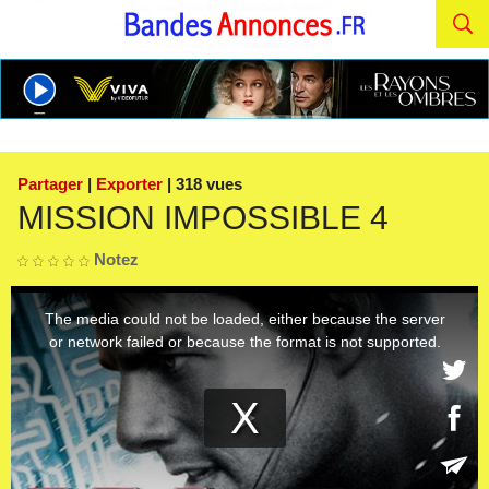
Partager
|
Exporter
| 318 vues
MISSION IMPOSSIBLE 4
Notez